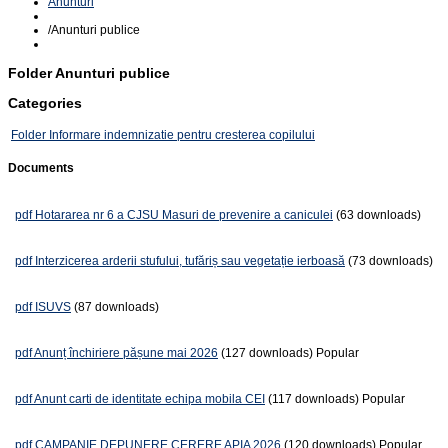
Anunturi
/
Anunturi publice
Folder
Anunturi publice
Categories
Folder
Informare indemnizatie pentru cresterea copilului
Documents
pdf
Hotararea nr 6 a CJSU Masuri de prevenire a caniculei
(63 downloads)
pdf
Interzicerea arderii stufului, tufăriș sau vegetație ierboasă
(73 downloads)
pdf
ISUVS
(87 downloads)
pdf
Anunț închiriere pășune mai 2026
(127 downloads)
Popular
pdf
Anunt carti de identitate echipa mobila CEI
(117 downloads)
Popular
pdf
CAMPANIE DEPUNERE CERERE APIA 2026
(120 downloads)
Popular