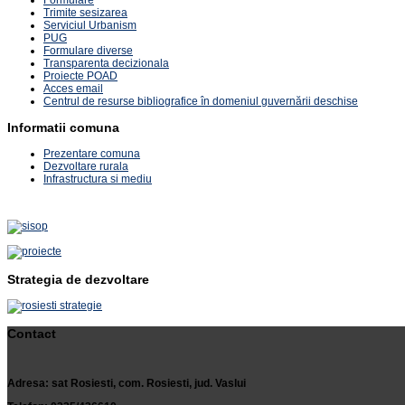
Trimite sesizarea
Serviciul Urbanism
PUG
Formulare diverse
Transparenta decizionala
Proiecte POAD
Acces email
Centrul de resurse bibliografice în domeniul guvernării deschise
Informatii comuna
Prezentare comuna
Dezvoltare rurala
Infrastructura si mediu
Strategia de dezvoltare
Contact
Adresa: sat Rosiesti, com. Rosiesti, jud. Vaslui