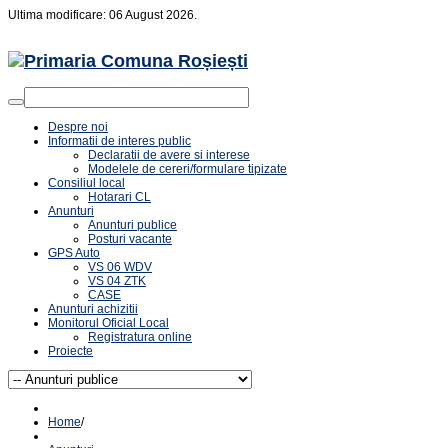
Ultima modificare: 06 August 2026.
Despre noi
Informatii de interes public
Declaratii de avere si interese
Modelele de cereri/formulare tipizate
Consiliul local
Hotarari CL
Anunturi
Anunturi publice
Posturi vacante
GPS Auto
VS 06 WDV
VS 04 ZTK
CASE
Anunturi achizitii
Monitorul Oficial Local
Registratura online
Proiecte
Home
/