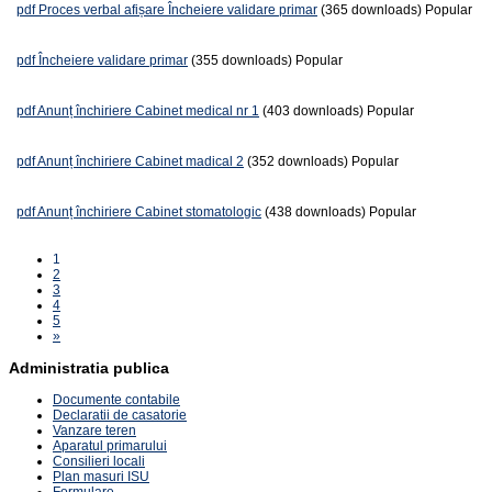
pdf
Proces verbal afișare Încheiere validare primar
(365 downloads)
Popular
pdf
Încheiere validare primar
(355 downloads)
Popular
pdf
Anunț închiriere Cabinet medical nr 1
(403 downloads)
Popular
pdf
Anunț închiriere Cabinet madical 2
(352 downloads)
Popular
pdf
Anunț închiriere Cabinet stomatologic
(438 downloads)
Popular
1
2
3
4
5
»
Administratia publica
Documente contabile
Declaratii de casatorie
Vanzare teren
Aparatul primarului
Consilieri locali
Plan masuri ISU
Formulare