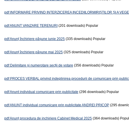
pdf
INFORMARE PRIVIND INTERZICEREA INCEDIILORMIRIȘTILOR ȘI A VEGE
pdf
ANUNT VANZARE TERENURI
(201 downloads)
Popular
pdf
Anunț închiriere pășune iunie 2025
(335 downloads)
Popular
pdf
Anunț închiriere pășune mai 2025
(325 downloads)
Popular
pdf
Delimitare și numerotare secții de votare
(356 downloads)
Popular
pdf
PROCES VERBAL privind indeplinirea procedurii de comunicare prin publici
pdf
Anunt individual comunicare prin publicitate
(296 downloads)
Popular
pdf
ANUNT individual comunicare prin publicitate ANDREI PRICOP
(295 downl
pdf
Anunț procedura de inchiriere Cabinet Medical 2025
(364 downloads)
Popul