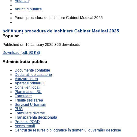
Anunturi
/
Anunturi publice
/
Anunț procedura de inchiriere Cabinet Medical 2025
pdf
Anunț procedura de inchiriere Cabinet Medical 2025
Popular
Published on 16 January 2025
366 downloads
Download
(
pdf,
93 KB
)
Administratia publica
Documente contabile
Declaratii de casatorie
Vanzare teren
Aparatul primarului
Consilieri locali
Plan masuri ISU
Formulare
Trimite sesizarea
Serviciul Urbanism
PUG
Formulare diverse
Transparenta decizionala
Proiecte POAD
Acces email
Centrul de resurse bibliografice în domeniul guvernării deschise