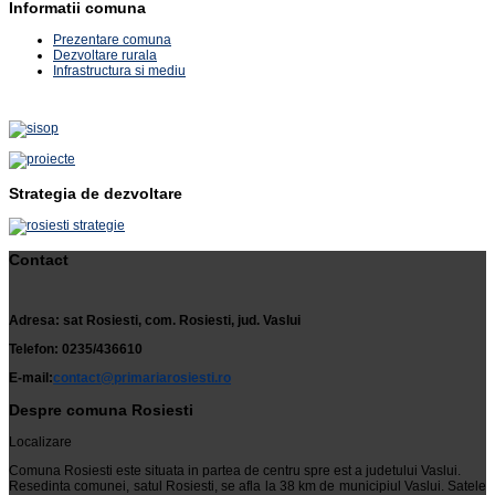
Informatii comuna
Prezentare comuna
Dezvoltare rurala
Infrastructura si mediu
Strategia de dezvoltare
Contact
Adresa: sat Rosiesti, com. Rosiesti, jud. Vaslui
Telefon: 0235/436610
E-mail:
contact@primariarosiesti.ro
Despre comuna Rosiesti
Localizare
Comuna Rosiesti este situata in partea de centru spre est a judetului Vaslui.
Resedinta comunei, satul Rosiesti, se afla la 38 km de municipiul Vaslui. Satele