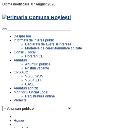
Ultima modificare: 07 August 2026.
Despre noi
Informatii de interes public
Declaratii de avere si interese
Modelele de cereri/formulare tipizate
Consiliul local
Hotarari CL
Anunturi
Anunturi publice
Posturi vacante
GPS Auto
VS 06 WDV
VS 04 ZTK
CASE
Anunturi achizitii
Monitorul Oficial Local
Registratura online
Proiecte
Home
/