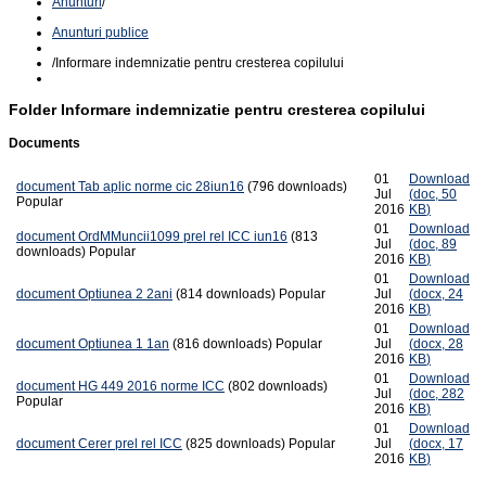
Anunturi
/
Anunturi publice
/
Informare indemnizatie pentru cresterea copilului
Folder
Informare indemnizatie pentru cresterea copilului
Documents
01
Download
document
Tab aplic norme cic 28iun16
(796 downloads)
Jul
(
doc,
50
Popular
2016
KB
)
01
Download
document
OrdMMuncii1099 prel rel ICC iun16
(813
Jul
(
doc,
89
downloads)
Popular
2016
KB
)
01
Download
document
Optiunea 2 2ani
(814 downloads)
Popular
Jul
(
docx,
24
2016
KB
)
01
Download
document
Optiunea 1 1an
(816 downloads)
Popular
Jul
(
docx,
28
2016
KB
)
01
Download
document
HG 449 2016 norme ICC
(802 downloads)
Jul
(
doc,
282
Popular
2016
KB
)
01
Download
document
Cerer prel rel ICC
(825 downloads)
Popular
Jul
(
docx,
17
2016
KB
)