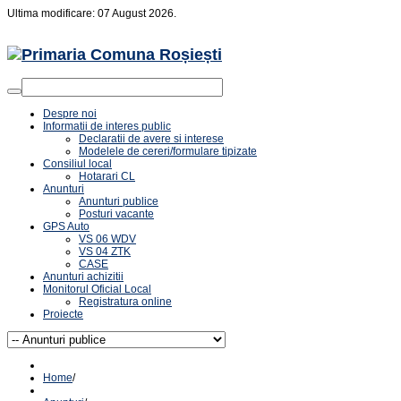
Ultima modificare: 07 August 2026.
Despre noi
Informatii de interes public
Declaratii de avere si interese
Modelele de cereri/formulare tipizate
Consiliul local
Hotarari CL
Anunturi
Anunturi publice
Posturi vacante
GPS Auto
VS 06 WDV
VS 04 ZTK
CASE
Anunturi achizitii
Monitorul Oficial Local
Registratura online
Proiecte
Home
/