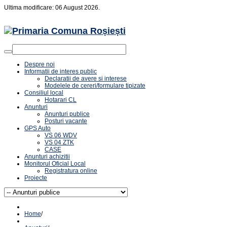
Ultima modificare: 06 August 2026.
Despre noi
Informatii de interes public
Declaratii de avere si interese
Modelele de cereri/formulare tipizate
Consiliul local
Hotarari CL
Anunturi
Anunturi publice
Posturi vacante
GPS Auto
VS 06 WDV
VS 04 ZTK
CASE
Anunturi achizitii
Monitorul Oficial Local
Registratura online
Proiecte
Home
/