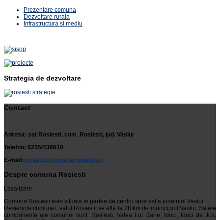
Prezentare comuna
Dezvoltare rurala
Infrastructura si mediu
Strategia de dezvoltare
Contact
Adresa: sat Rosiesti, com. Rosiesti, jud. Vaslui
Telefon: 0235/436610
E-mail:
contact@primariarosiesti.ro
Despre comuna Rosiesti
Localizare
Comuna Rosiesti este situata in partea de centru spre est a judetului Vaslui.
Resedinta comunei, satul Rosiesti, se afla la 38 km de municipiul Vaslui. Satele
componente ale comunei sunt: Rosiesti, Valea Lui Darie, Idrici, Idrici de Jos,