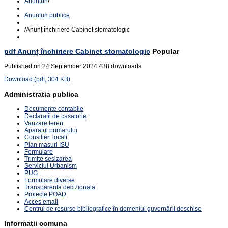
Anunturi
/
Anunturi publice
/
Anunț închiriere Cabinet stomatologic
pdf
Anunț închiriere Cabinet stomatologic
Popular
Published on 24 September 2024
438 downloads
Download
(
pdf,
304 KB
)
Administratia publica
Documente contabile
Declaratii de casatorie
Vanzare teren
Aparatul primarului
Consilieri locali
Plan masuri ISU
Formulare
Trimite sesizarea
Serviciul Urbanism
PUG
Formulare diverse
Transparenta decizionala
Proiecte POAD
Acces email
Centrul de resurse bibliografice în domeniul guvernării deschise
Informatii comuna