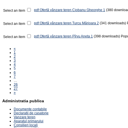
pdf
Ofertă vânzare teren Ciobanu Gheorghe 1
(380 downloa
Select an item
pdf
Ofertă vânzare teren Turcu Mărioara 2
(341 downloads)
Select an item
pdf
Ofertă vânzare teren Pîrvu Aneta 1
(398 downloads)
Popu
Select an item
«
1
2
3
4
5
6
7
…
26
27
»
Administratia publica
Documente contabile
Declaratii de casatorie
Vanzare teren
Aparatul primarului
Consilieri locali