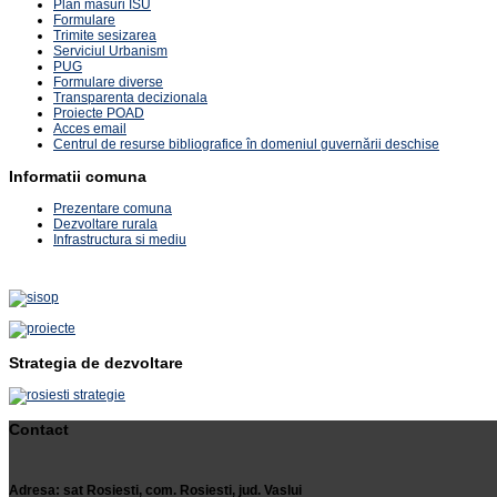
Plan masuri ISU
Formulare
Trimite sesizarea
Serviciul Urbanism
PUG
Formulare diverse
Transparenta decizionala
Proiecte POAD
Acces email
Centrul de resurse bibliografice în domeniul guvernării deschise
Informatii comuna
Prezentare comuna
Dezvoltare rurala
Infrastructura si mediu
Strategia de dezvoltare
Contact
Adresa: sat Rosiesti, com. Rosiesti, jud. Vaslui