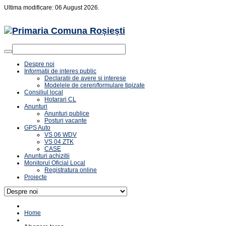
Ultima modificare: 06 August 2026.
Despre noi
Informatii de interes public
Declaratii de avere si interese
Modelele de cereri/formulare tipizate
Consiliul local
Hotarari CL
Anunturi
Anunturi publice
Posturi vacante
GPS Auto
VS 06 WDV
VS 04 ZTK
CASE
Anunturi achizitii
Monitorul Oficial Local
Registratura online
Proiecte
Home