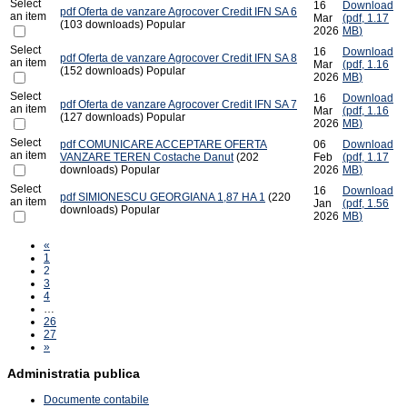
Select
16
Download
pdf
Oferta de vanzare Agrocover Credit IFN SA 6
an item
Mar
(
pdf,
1.17
(103 downloads)
Popular
2026
MB
)
Select
16
Download
pdf
Oferta de vanzare Agrocover Credit IFN SA 8
an item
Mar
(
pdf,
1.16
(152 downloads)
Popular
2026
MB
)
Select
16
Download
pdf
Oferta de vanzare Agrocover Credit IFN SA 7
an item
Mar
(
pdf,
1.16
(127 downloads)
Popular
2026
MB
)
Select
pdf
COMUNICARE ACCEPTARE OFERTA
06
Download
an item
VANZARE TEREN Costache Danut
(202
Feb
(
pdf,
1.17
downloads)
Popular
2026
MB
)
Select
16
Download
pdf
SIMIONESCU GEORGIANA 1,87 HA 1
(220
an item
Jan
(
pdf,
1.56
downloads)
Popular
2026
MB
)
«
1
2
3
4
…
26
27
»
Administratia publica
Documente contabile