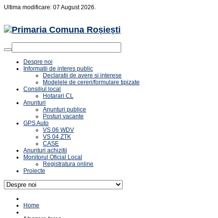
Ultima modificare: 07 August 2026.
Despre noi
Informatii de interes public
Declaratii de avere si interese
Modelele de cereri/formulare tipizate
Consiliul local
Hotarari CL
Anunturi
Anunturi publice
Posturi vacante
GPS Auto
VS 06 WDV
VS 04 ZTK
CASE
Anunturi achizitii
Monitorul Oficial Local
Registratura online
Proiecte
Home