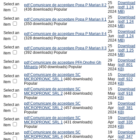
25
Download
Select an
pdf
Comunicare de acceptare Popa P Marian II 2
Jun
(
pdf,
1.24
(436 downloads)
Popular
item
2024
MB
)
25
Download
Select an
pdf
Comunicare de acceptare Popa P Marian II 1
Jun
(
pdf,
1.24
(350 downloads)
Popular
item
2024
MB
)
25
Download
Select an
pdf
Comunicare de acceptare Popa P Marian II 4
Jun
(
pdf,
1.24
(328 downloads)
Popular
item
2024
MB
)
25
Download
Select an
pdf
Comunicare de acceptare Popa P Marian II 3
Jun
(
pdf,
1.25
(392 downloads)
Popular
item
2024
MB
)
29
Download
Select an
pdf
Comunicare de acceptare PFA Onofrei Gh
May
(
pdf,
801
Mihaela
(450 downloads)
Popular
item
2024
KB
)
pdf
Comunicare de acceptare SC
15
Download
Select an
MICROPRONIC SRL 1
(480 downloads)
May
(
pdf,
922
item
Popular
2024
KB
)
pdf
Comunicare de acceptare SC
15
Download
Select an
MICROPRONIC SRL 2
(448 downloads)
May
(
pdf,
918
item
Popular
2024
KB
)
pdf
Comunicare de acceptare SC
19
Download
Select an
MICROPRONIC SRL 2
(457 downloads)
Apr
(
pdf,
381
item
Popular
2024
KB
)
pdf
Comunicare de acceptare SC
19
Download
Select an
MICROPRONIC SRL 1
(431 downloads)
Apr
(
pdf,
335
item
Popular
2024
KB
)
pdf
Comunicare de acceptare SC
19
Download
Select an
MICROPRONIC SRL 4
(424 downloads)
Apr
(
pdf,
347
item