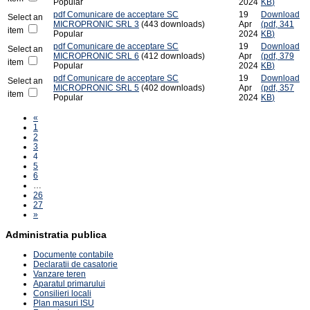
Popular
2024
KB
)
pdf
Comunicare de acceptare SC
19
Download
Select an
MICROPRONIC SRL 3
(443 downloads)
Apr
(
pdf,
341
item
Popular
2024
KB
)
pdf
Comunicare de acceptare SC
19
Download
Select an
MICROPRONIC SRL 6
(412 downloads)
Apr
(
pdf,
379
item
Popular
2024
KB
)
pdf
Comunicare de acceptare SC
19
Download
Select an
MICROPRONIC SRL 5
(402 downloads)
Apr
(
pdf,
357
item
Popular
2024
KB
)
«
1
2
3
4
5
6
…
26
27
»
Administratia publica
Documente contabile
Declaratii de casatorie
Vanzare teren
Aparatul primarului
Consilieri locali
Plan masuri ISU