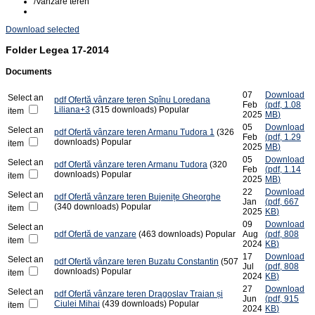
/
Vanzare teren
Download selected
Folder
Legea 17-2014
Documents
07
Download
Select an
pdf
Ofertă vânzare teren Spînu Loredana
Feb
(
pdf,
1.08
Liliana+3
(315 downloads)
Popular
item
2025
MB
)
05
Download
Select an
pdf
Ofertă vânzare teren Armanu Tudora 1
(326
Feb
(
pdf,
1.29
downloads)
Popular
item
2025
MB
)
05
Download
Select an
pdf
Ofertă vânzare teren Armanu Tudora
(320
Feb
(
pdf,
1.14
downloads)
Popular
item
2025
MB
)
22
Download
Select an
pdf
Ofertă vânzare teren Bujenițe Gheorghe
Jan
(
pdf,
667
(340 downloads)
Popular
item
2025
KB
)
09
Download
Select an
pdf
Ofertă de vanzare
(463 downloads)
Popular
Aug
(
pdf,
808
item
2024
KB
)
17
Download
Select an
pdf
Ofertă vânzare teren Buzatu Constantin
(507
Jul
(
pdf,
808
downloads)
Popular
item
2024
KB
)
27
Download
Select an
pdf
Ofertă vânzare teren Dragoslav Traian și
Jun
(
pdf,
915
Ciulei Mihai
(439 downloads)
Popular
item
2024
KB
)