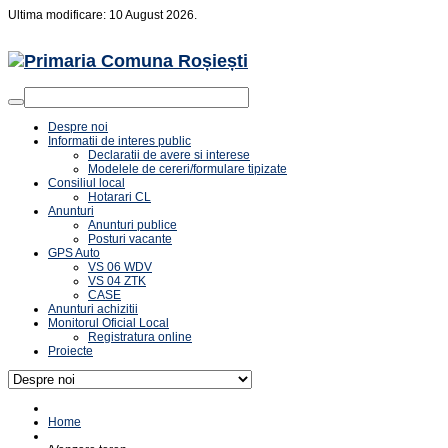
Ultima modificare: 10 August 2026.
Despre noi
Informatii de interes public
Declaratii de avere si interese
Modelele de cereri/formulare tipizate
Consiliul local
Hotarari CL
Anunturi
Anunturi publice
Posturi vacante
GPS Auto
VS 06 WDV
VS 04 ZTK
CASE
Anunturi achizitii
Monitorul Oficial Local
Registratura online
Proiecte
Home