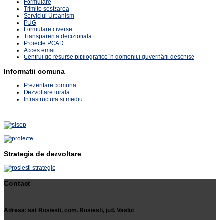
Formulare
Trimite sesizarea
Serviciul Urbanism
PUG
Formulare diverse
Transparenta decizionala
Proiecte POAD
Acces email
Centrul de resurse bibliografice în domeniul guvernării deschise
Informatii comuna
Prezentare comuna
Dezvoltare rurala
Infrastructura si mediu
Strategia de dezvoltare
Contact
Adresa: sat Rosiesti, com. Rosiesti, jud. Vaslui