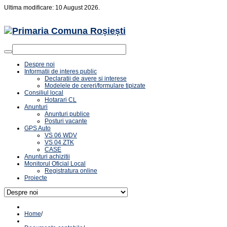
Ultima modificare: 10 August 2026.
Despre noi
Informatii de interes public
Declaratii de avere si interese
Modelele de cereri/formulare tipizate
Consiliul local
Hotarari CL
Anunturi
Anunturi publice
Posturi vacante
GPS Auto
VS 06 WDV
VS 04 ZTK
CASE
Anunturi achizitii
Monitorul Oficial Local
Registratura online
Proiecte
Home
/