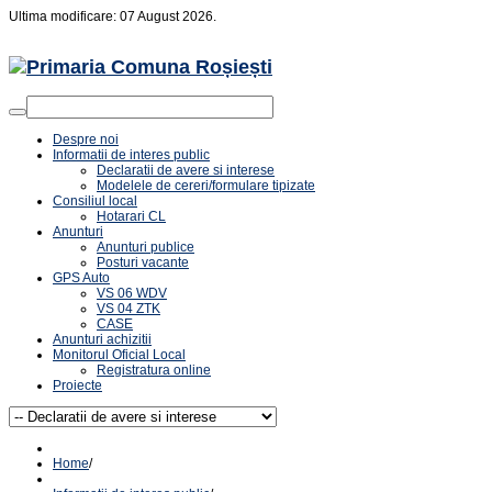
Ultima modificare: 07 August 2026.
Despre noi
Informatii de interes public
Declaratii de avere si interese
Modelele de cereri/formulare tipizate
Consiliul local
Hotarari CL
Anunturi
Anunturi publice
Posturi vacante
GPS Auto
VS 06 WDV
VS 04 ZTK
CASE
Anunturi achizitii
Monitorul Oficial Local
Registratura online
Proiecte
Home
/