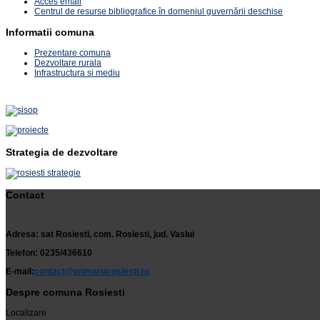
Acces email
Centrul de resurse bibliografice în domeniul guvernării deschise
Informatii comuna
Prezentare comuna
Dezvoltare rurala
Infrastructura si mediu
Strategia de dezvoltare
Contact
Adresa: sat Rosiesti, com. Rosiesti, jud. Vaslui
Telefon: 0235/436610
E-mail:
contact@primariarosiesti.ro
Despre comuna Rosiesti
Localizare