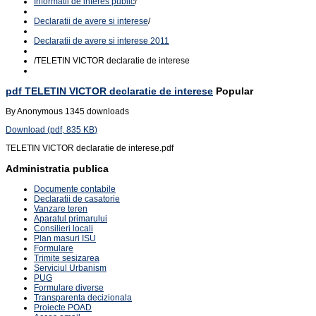
Informatii de interes public
/
Declaratii de avere si interese
/
Declaratii de avere si interese 2011
/
TELETIN VICTOR declaratie de interese
pdf
TELETIN VICTOR declaratie de interese
Popular
By
Anonymous
1345 downloads
Download
(
pdf,
835 KB
)
TELETIN VICTOR declaratie de interese.pdf
Administratia publica
Documente contabile
Declaratii de casatorie
Vanzare teren
Aparatul primarului
Consilieri locali
Plan masuri ISU
Formulare
Trimite sesizarea
Serviciul Urbanism
PUG
Formulare diverse
Transparenta decizionala
Proiecte POAD