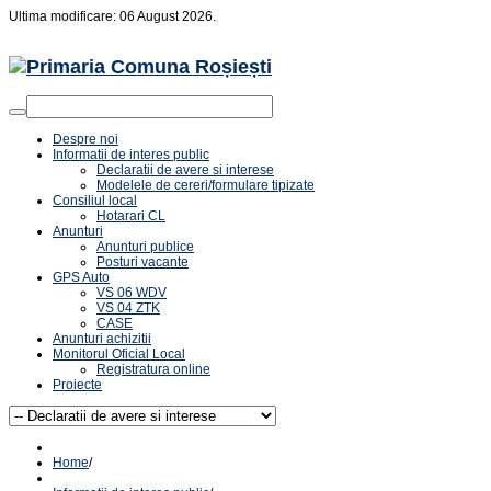
Ultima modificare: 06 August 2026.
Despre noi
Informatii de interes public
Declaratii de avere si interese
Modelele de cereri/formulare tipizate
Consiliul local
Hotarari CL
Anunturi
Anunturi publice
Posturi vacante
GPS Auto
VS 06 WDV
VS 04 ZTK
CASE
Anunturi achizitii
Monitorul Oficial Local
Registratura online
Proiecte
Home
/