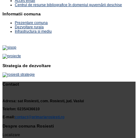
Acces email
Centrul de resurse bibliografice în domeniul guvernării deschise
Informatii comuna
Prezentare comuna
Dezvoltare rurala
Infrastructura si mediu
Strategia de dezvoltare
Contact
Adresa: sat Rosiesti, com. Rosiesti, jud. Vaslui
Telefon: 0235/436610
E-mail:
contact@primariarosiesti.ro
Despre comuna Rosiesti
Localizare