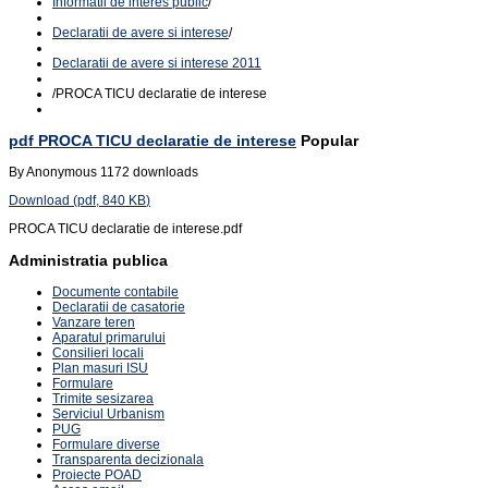
Informatii de interes public
/
Declaratii de avere si interese
/
Declaratii de avere si interese 2011
/
PROCA TICU declaratie de interese
pdf
PROCA TICU declaratie de interese
Popular
By
Anonymous
1172 downloads
Download
(
pdf,
840 KB
)
PROCA TICU declaratie de interese.pdf
Administratia publica
Documente contabile
Declaratii de casatorie
Vanzare teren
Aparatul primarului
Consilieri locali
Plan masuri ISU
Formulare
Trimite sesizarea
Serviciul Urbanism
PUG
Formulare diverse
Transparenta decizionala
Proiecte POAD