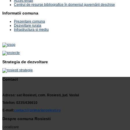
Acces email
Centrul de resurse bibliografice în domeniul guvernării deschise
Informatii comuna
Prezentare comuna
Dezvoltare rurala
Infrastructura si mediu
Strategia de dezvoltare
Contact
Adresa: sat Rosiesti, com. Rosiesti, jud. Vaslui
Telefon: 0235/436610
E-mail:
contact@primariarosiesti.ro
Despre comuna Rosiesti
Localizare