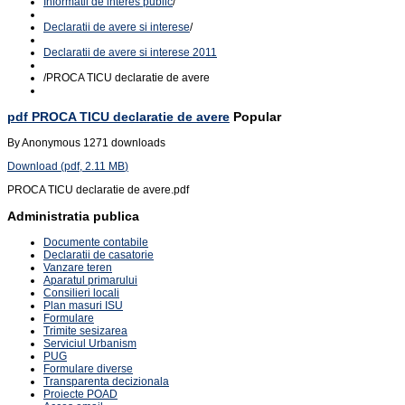
Informatii de interes public
/
Declaratii de avere si interese
/
Declaratii de avere si interese 2011
/
PROCA TICU declaratie de avere
pdf
PROCA TICU declaratie de avere
Popular
By
Anonymous
1271 downloads
Download
(
pdf,
2.11 MB
)
PROCA TICU declaratie de avere.pdf
Administratia publica
Documente contabile
Declaratii de casatorie
Vanzare teren
Aparatul primarului
Consilieri locali
Plan masuri ISU
Formulare
Trimite sesizarea
Serviciul Urbanism
PUG
Formulare diverse
Transparenta decizionala
Proiecte POAD