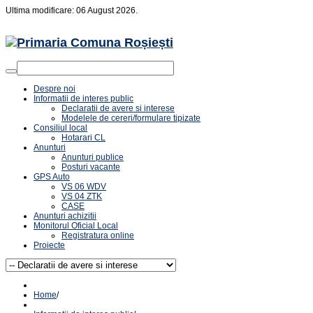
Ultima modificare: 06 August 2026.
Despre noi
Informatii de interes public
Declaratii de avere si interese
Modelele de cereri/formulare tipizate
Consiliul local
Hotarari CL
Anunturi
Anunturi publice
Posturi vacante
GPS Auto
VS 06 WDV
VS 04 ZTK
CASE
Anunturi achizitii
Monitorul Oficial Local
Registratura online
Proiecte
Home
/