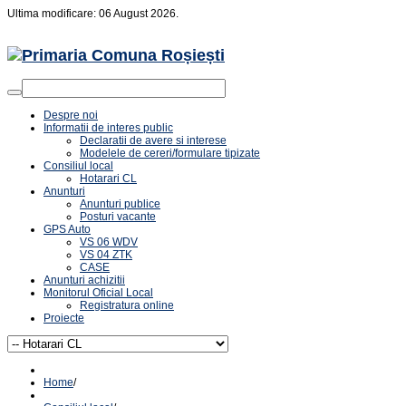
Ultima modificare: 06 August 2026.
Despre noi
Informatii de interes public
Declaratii de avere si interese
Modelele de cereri/formulare tipizate
Consiliul local
Hotarari CL
Anunturi
Anunturi publice
Posturi vacante
GPS Auto
VS 06 WDV
VS 04 ZTK
CASE
Anunturi achizitii
Monitorul Oficial Local
Registratura online
Proiecte
Home
/