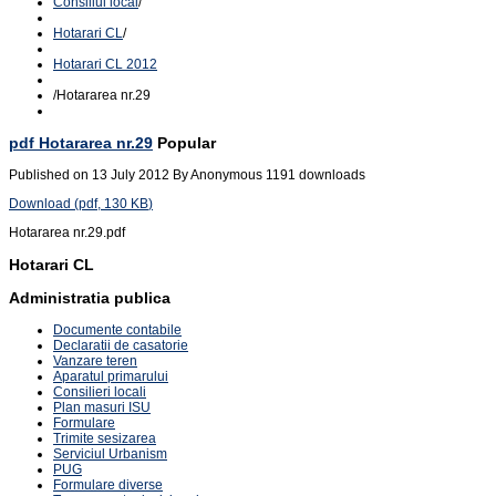
Consiliul local
/
Hotarari CL
/
Hotarari CL 2012
/
Hotararea nr.29
pdf
Hotararea nr.29
Popular
Published on 13 July 2012
By
Anonymous
1191 downloads
Download
(
pdf,
130 KB
)
Hotararea nr.29.pdf
Hotarari CL
Administratia publica
Documente contabile
Declaratii de casatorie
Vanzare teren
Aparatul primarului
Consilieri locali
Plan masuri ISU
Formulare
Trimite sesizarea
Serviciul Urbanism
PUG
Formulare diverse