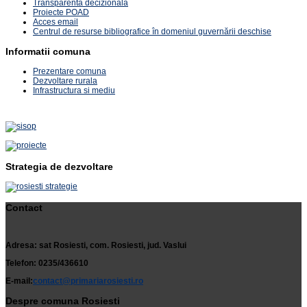
Transparenta decizionala
Proiecte POAD
Acces email
Centrul de resurse bibliografice în domeniul guvernării deschise
Informatii comuna
Prezentare comuna
Dezvoltare rurala
Infrastructura si mediu
Strategia de dezvoltare
Contact
Adresa: sat Rosiesti, com. Rosiesti, jud. Vaslui
Telefon: 0235/436610
E-mail:
contact@primariarosiesti.ro
Despre comuna Rosiesti