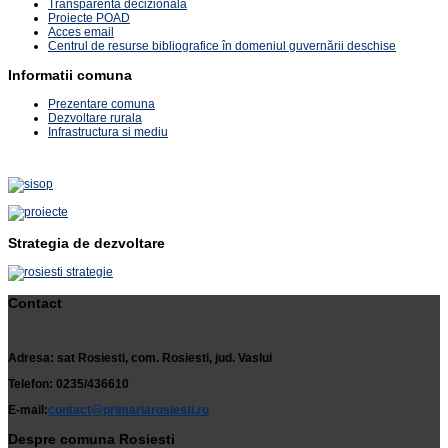
Transparenta decizionala
Proiecte POAD
Acces email
Centrul de resurse bibliografice în domeniul guvernării deschise
Informatii comuna
Prezentare comuna
Dezvoltare rurala
Infrastructura si mediu
Strategia de dezvoltare
Contact
Adresa: sat Rosiesti, com. Rosiesti, jud. Vaslui
Telefon: 0235/436610
E-mail:
contact@primariarosiesti.ro
Despre comuna Rosiesti