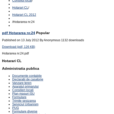
Consiliul local
/
Hotarari CL
/
Hotarari CL 2012
/
Hotararea nr.24
pdf
Hotararea nr.24
Popular
Published on 13 July 2012
By
Anonymous
1132 downloads
Download
(
pdf,
126 KB
)
Hotararea nr.24.pdf
Hotarari CL
Administratia publica
Documente contabile
Declaratii de casatorie
Vanzare teren
Aparatul primarului
Consilieri locali
Plan masuri ISU
Formulare
Trimite sesizarea
Serviciul Urbanism
PUG
Formulare diverse