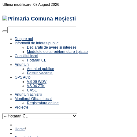
Ultima modificare: 08 August 2026.
Despre noi
Informatii de interes public
Declaratii de avere si interese
Modelele de cereri/formulare tipizate
Consiliul local
Hotarari CL
Anunturi
Anunturi publice
Posturi vacante
GPS Auto
VS 06 WDV
VS 04 ZTK
CASE
Anunturi achizitii
Monitorul Oficial Local
Registratura online
Proiecte
Home
/