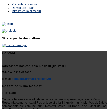
Prezentare comuna
Dezvoltare rurala
Infrastructura si mediu
Strategia de dezvoltare
Contact
Adresa: sat Rosiesti, com. Rosiesti, jud. Vaslui
Telefon: 0235/436610
E-mail:
contact@primariarosiesti.ro
Despre comuna Rosiesti
Localizare
Comuna Rosiesti este situata in partea de centru spre est a judetului Vaslui.
Resedinta comunei, satul Rosiesti, se afla la 38 km de municipiul Vaslui. Satele
componente ale comunei sunt: Rosiesti, Valea Lui Darie, Idrici, Idrici de Jos,