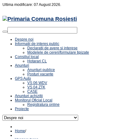
Ultima modificare: 07 August 2026.
Despre noi
Informatii de interes public
Declaratii de avere si interese
Modelele de cereri/formulare tipizate
Consiliul local
Hotarari CL
Anunturi
Anunturi publice
Posturi vacante
GPS Auto
VS 06 WDV
VS 04 ZTK
CASE
Anunturi achizitii
Monitorul Oficial Local
Registratura online
Proiecte
Home
/