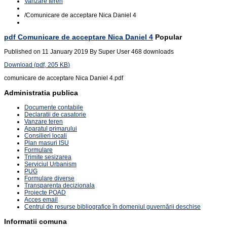
Vanzare teren
/
Comunicare de acceptare Nica Daniel 4
pdf
Comunicare de acceptare Nica Daniel 4
Popular
Published on 11 January 2019
By
Super User
468 downloads
Download
(
pdf,
205 KB
)
comunicare de acceptare Nica Daniel 4.pdf
Administratia publica
Documente contabile
Declaratii de casatorie
Vanzare teren
Aparatul primarului
Consilieri locali
Plan masuri ISU
Formulare
Trimite sesizarea
Serviciul Urbanism
PUG
Formulare diverse
Transparenta decizionala
Proiecte POAD
Acces email
Centrul de resurse bibliografice în domeniul guvernării deschise
Informatii comuna