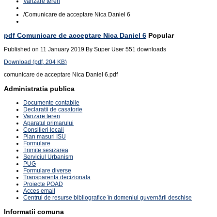
Vanzare teren
/
Comunicare de acceptare Nica Daniel 6
pdf
Comunicare de acceptare Nica Daniel 6
Popular
Published on 11 January 2019
By
Super User
551 downloads
Download
(
pdf,
204 KB
)
comunicare de acceptare Nica Daniel 6.pdf
Administratia publica
Documente contabile
Declaratii de casatorie
Vanzare teren
Aparatul primarului
Consilieri locali
Plan masuri ISU
Formulare
Trimite sesizarea
Serviciul Urbanism
PUG
Formulare diverse
Transparenta decizionala
Proiecte POAD
Acces email
Centrul de resurse bibliografice în domeniul guvernării deschise
Informatii comuna