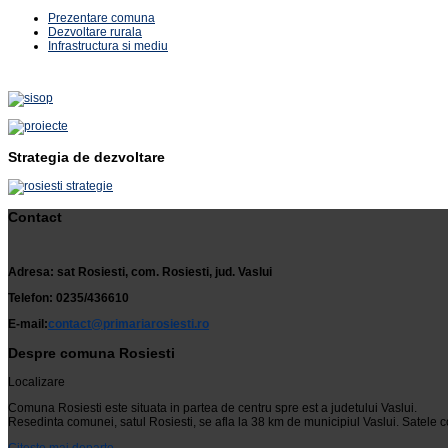
Prezentare comuna
Dezvoltare rurala
Infrastructura si mediu
Strategia de dezvoltare
Contact
Adresa: sat Rosiesti, com. Rosiesti, jud. Vaslui
Telefon: 0235/436610
E-mail:
contact@primariarosiesti.ro
Despre comuna Rosiesti
Localizare
Comuna Rosiesti este situata in partea de centru spre est a judetului Vaslui.
Resedinta comunei, satul Rosiesti, se afla la 38 km de municipiul Vaslui. Satele c