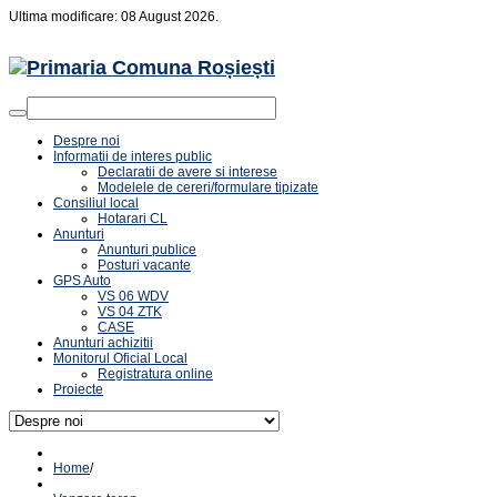
Ultima modificare: 08 August 2026.
Despre noi
Informatii de interes public
Declaratii de avere si interese
Modelele de cereri/formulare tipizate
Consiliul local
Hotarari CL
Anunturi
Anunturi publice
Posturi vacante
GPS Auto
VS 06 WDV
VS 04 ZTK
CASE
Anunturi achizitii
Monitorul Oficial Local
Registratura online
Proiecte
Home
/