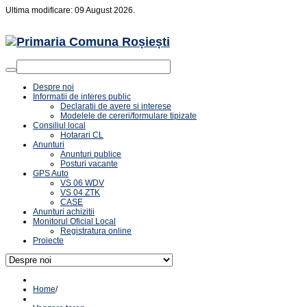
Ultima modificare: 09 August 2026.
Despre noi
Informatii de interes public
Declaratii de avere si interese
Modelele de cereri/formulare tipizate
Consiliul local
Hotarari CL
Anunturi
Anunturi publice
Posturi vacante
GPS Auto
VS 06 WDV
VS 04 ZTK
CASE
Anunturi achizitii
Monitorul Oficial Local
Registratura online
Proiecte
Home
/