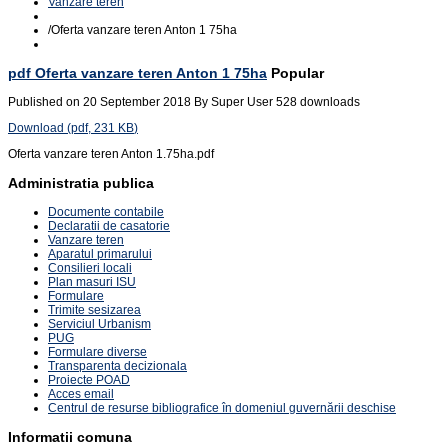
Vanzare teren
/
Oferta vanzare teren Anton 1 75ha
pdf
Oferta vanzare teren Anton 1 75ha
Popular
Published on 20 September 2018
By
Super User
528 downloads
Download
(
pdf,
231 KB
)
Oferta vanzare teren Anton 1.75ha.pdf
Administratia publica
Documente contabile
Declaratii de casatorie
Vanzare teren
Aparatul primarului
Consilieri locali
Plan masuri ISU
Formulare
Trimite sesizarea
Serviciul Urbanism
PUG
Formulare diverse
Transparenta decizionala
Proiecte POAD
Acces email
Centrul de resurse bibliografice în domeniul guvernării deschise
Informatii comuna