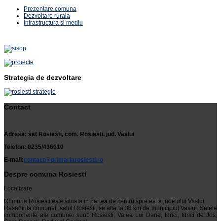
Prezentare comuna
Dezvoltare rurala
Infrastructura si mediu
Strategia de dezvoltare
Contact
Adresa: sat Rosiesti, com. Rosiesti, jud. Vaslui
Telefon: 0235/436610
E-mail:
contact@primariarosiesti.ro
Despre comuna Rosiesti
Localizare
Comuna Rosiesti este situata in partea de centru spre est a judetului Vaslui.
Resedinta comunei, satul Rosiesti, se afla la 38 km de municipiul Vaslui. Satele
componente ale comunei sunt: Rosiesti, Valea Lui Darie, Idrici, Idrici de Jos,