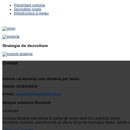
Prezentare comuna
Dezvoltare rurala
Infrastructura si mediu
Strategia de dezvoltare
Contact
Adresa: sat Rosiesti, com. Rosiesti, jud. Vaslui
Telefon: 0235/436610
E-mail:
contact@primariarosiesti.ro
Despre comuna Rosiesti
Localizare
Comuna Rosiesti este situata in partea de centru spre est a judetului Vaslui.
Resedinta comunei, satul Rosiesti, se afla la 38 km de municipiul Vaslui. Satele c