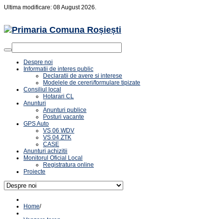
Ultima modificare: 08 August 2026.
Despre noi
Informatii de interes public
Declaratii de avere si interese
Modelele de cereri/formulare tipizate
Consiliul local
Hotarari CL
Anunturi
Anunturi publice
Posturi vacante
GPS Auto
VS 06 WDV
VS 04 ZTK
CASE
Anunturi achizitii
Monitorul Oficial Local
Registratura online
Proiecte
Home
/