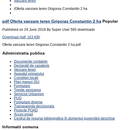
Vanzare teren
/
Oferta vanzare teren Grigoras Constantin 2 ha
pdf
Oferta vanzare teren Grigoras Constantin 2 ha
Popular
Published on 29 June 2018
By
Super User
565 downloads
Download
(
pdf,
163 KB
)
Oferta vanzare teren Grigoras Constantin 2 ha.pdf
Administratia publica
Documente contabile
Declaratii de casatorie
Vanzare teren
Aparatul primarului
Consilieri locali
Plan masuri ISU
Formulare
Trimite sesizarea
Serviciul Urbanism
PUG
Formulare diverse
Transparenta decizionala
Proiecte POAD
Acces email
Centrul de resurse bibliografice în domeniul guvernării deschise
Informatii comuna