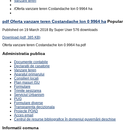
Vanzare teren
/
Oferta vanzare teren Costandache Ion 0 9964 ha
pdf
Oferta vanzare teren Costandache Ion 0 9964 ha
Popular
Published on 19 March 2018
By
Super User
576 downloads
Download
(
pdf,
385 KB
)
Oferta vanzare teren Costandache Ion 0.9964 ha.pdf
Administratia publica
Documente contabile
Declaratii de casatorie
Vanzare teren
Aparatul primarului
Consilieri locali
Plan masuri ISU
Formulare
Trimite sesizarea
Serviciul Urbanism
PUG
Formulare diverse
Transparenta decizionala
Proiecte POAD
Acces email
Centrul de resurse bibliografice în domeniul guvernării deschise
Informatii comuna