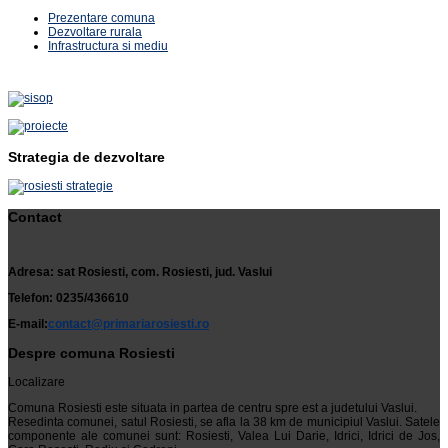
Prezentare comuna
Dezvoltare rurala
Infrastructura si mediu
Strategia de dezvoltare
Contact
Adresa: sat Rosiesti, com. Rosiesti, jud. Vaslui
Telefon: 0235/436610
E-mail:
contact@primariarosiesti.ro
Despre comuna Rosiesti
Localizare
Comuna Rosiesti este situata in partea de centru spre est a judetului Vaslui.
Resedinta comunei, satul Rosiesti, se afla la 38 km de municipiul Vaslui. Satele
componente ale comunei sunt: Rosiesti, Valea Lui Darie, Idrici, Idrici de Jos,