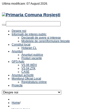
Ultima modificare: 07 August 2026.
Despre noi
Informatii de interes public
Declaratii de avere si interese
Modelele de cereri/formulare tipizate
Consiliul local
Hotarari CL
Anunturi
Anunturi publice
Posturi vacante
GPS Auto
VS 06 WDV
VS 04 ZTK
CASE
Anunturi achizitii
Monitorul Oficial Local
Registratura online
Proiecte
Home
/