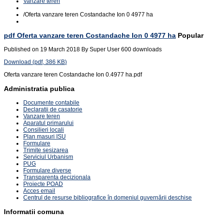
Vanzare teren
/
Oferta vanzare teren Costandache Ion 0 4977 ha
pdf
Oferta vanzare teren Costandache Ion 0 4977 ha
Popular
Published on 19 March 2018
By
Super User
600 downloads
Download
(
pdf,
386 KB
)
Oferta vanzare teren Costandache Ion 0.4977 ha.pdf
Administratia publica
Documente contabile
Declaratii de casatorie
Vanzare teren
Aparatul primarului
Consilieri locali
Plan masuri ISU
Formulare
Trimite sesizarea
Serviciul Urbanism
PUG
Formulare diverse
Transparenta decizionala
Proiecte POAD
Acces email
Centrul de resurse bibliografice în domeniul guvernării deschise
Informatii comuna