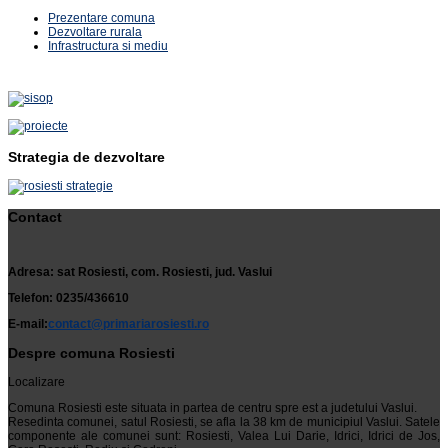
Prezentare comuna
Dezvoltare rurala
Infrastructura si mediu
Strategia de dezvoltare
Contact
Adresa: sat Rosiesti, com. Rosiesti, jud. Vaslui
Telefon: 0235/436610
E-mail:
contact@primariarosiesti.ro
Despre comuna Rosiesti
Localizare
Comuna Rosiesti este situata in partea de centru spre est a judetului Vaslui.
Resedinta comunei, satul Rosiesti, se afla la 38 km de municipiul Vaslui. Satele
componente ale comunei sunt: Rosiesti, Valea Lui Darie, Idrici, Idrici de Jos,