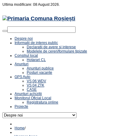
Ultima modificare: 08 August 2026.
Despre noi
Informatii de interes public
Declaratii de avere si interese
Modelele de cereri/formulare tipizate
Consiliul local
Hotarari CL
Anunturi
Anunturi publice
Posturi vacante
GPS Auto
VS 06 WDV
VS 04 ZTK
CASE
Anunturi achizitii
Monitorul Oficial Local
Registratura online
Proiecte
Home
/