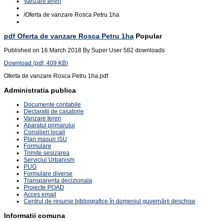
Vanzare teren
/
Oferta de vanzare Rosca Petru 1ha
pdf
Oferta de vanzare Rosca Petru 1ha
Popular
Published on 16 March 2018
By
Super User
582 downloads
Download
(
pdf,
409 KB
)
Oferta de vanzare Rosca Petru 1ha.pdf
Administratia publica
Documente contabile
Declaratii de casatorie
Vanzare teren
Aparatul primarului
Consilieri locali
Plan masuri ISU
Formulare
Trimite sesizarea
Serviciul Urbanism
PUG
Formulare diverse
Transparenta decizionala
Proiecte POAD
Acces email
Centrul de resurse bibliografice în domeniul guvernării deschise
Informatii comuna