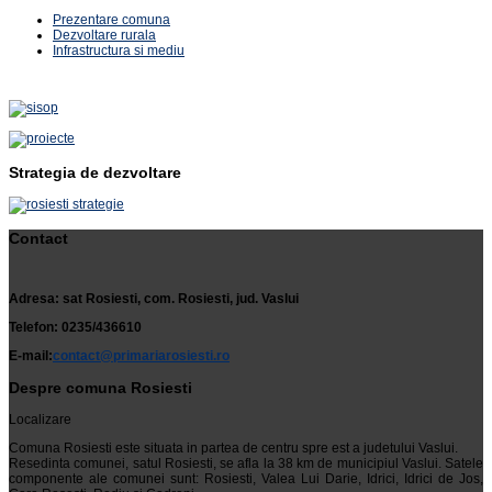
Prezentare comuna
Dezvoltare rurala
Infrastructura si mediu
Strategia de dezvoltare
Contact
Adresa: sat Rosiesti, com. Rosiesti, jud. Vaslui
Telefon: 0235/436610
E-mail:
contact@primariarosiesti.ro
Despre comuna Rosiesti
Localizare
Comuna Rosiesti este situata in partea de centru spre est a judetului Vaslui.
Resedinta comunei, satul Rosiesti, se afla la 38 km de municipiul Vaslui. Satele
componente ale comunei sunt: Rosiesti, Valea Lui Darie, Idrici, Idrici de Jos,