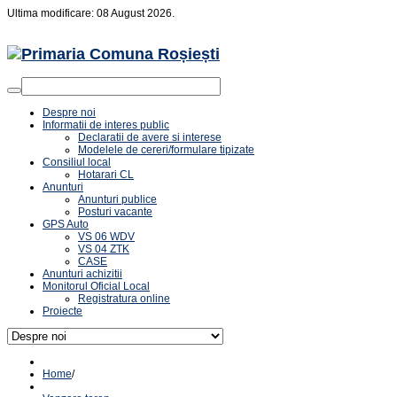
Ultima modificare: 08 August 2026.
Despre noi
Informatii de interes public
Declaratii de avere si interese
Modelele de cereri/formulare tipizate
Consiliul local
Hotarari CL
Anunturi
Anunturi publice
Posturi vacante
GPS Auto
VS 06 WDV
VS 04 ZTK
CASE
Anunturi achizitii
Monitorul Oficial Local
Registratura online
Proiecte
Home
/