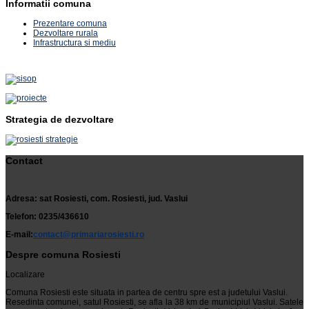
Informatii comuna
Prezentare comuna
Dezvoltare rurala
Infrastructura si mediu
Strategia de dezvoltare
Contact
Adresa: sat Rosiesti, com. Rosiesti, jud. Vaslui
Telefon: 0235/436610
E-mail:
contact@primariarosiesti.ro
Despre comuna Rosiesti
Localizare
Comuna Rosiesti este situata in partea de centru spre est a judetului Vaslui.
Resedinta comunei, satul Rosiesti, se afla la 38 km de municipiul Vaslui. Satele