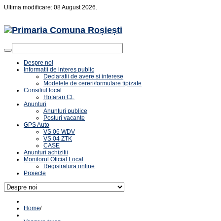
Ultima modificare: 08 August 2026.
Despre noi
Informatii de interes public
Declaratii de avere si interese
Modelele de cereri/formulare tipizate
Consiliul local
Hotarari CL
Anunturi
Anunturi publice
Posturi vacante
GPS Auto
VS 06 WDV
VS 04 ZTK
CASE
Anunturi achizitii
Monitorul Oficial Local
Registratura online
Proiecte
Home
/