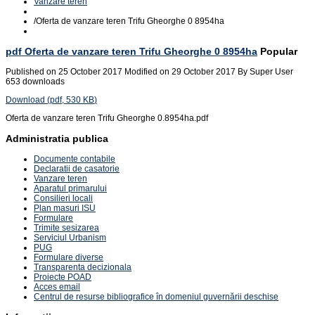
Vanzare teren
/
Oferta de vanzare teren Trifu Gheorghe 0 8954ha
pdf
Oferta de vanzare teren Trifu Gheorghe 0 8954ha
Popular
Published on 25 October 2017
Modified on 29 October 2017
By
Super User
653 downloads
Download
(
pdf,
530 KB
)
Oferta de vanzare teren Trifu Gheorghe 0.8954ha.pdf
Administratia publica
Documente contabile
Declaratii de casatorie
Vanzare teren
Aparatul primarului
Consilieri locali
Plan masuri ISU
Formulare
Trimite sesizarea
Serviciul Urbanism
PUG
Formulare diverse
Transparenta decizionala
Proiecte POAD
Acces email
Centrul de resurse bibliografice în domeniul guvernării deschise