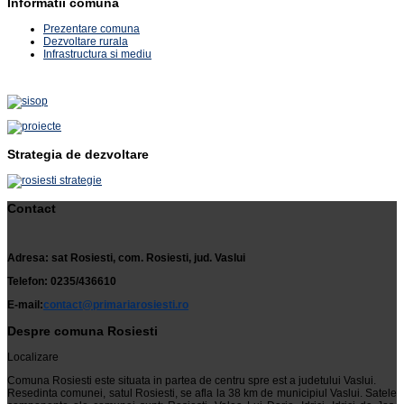
Informatii comuna
Prezentare comuna
Dezvoltare rurala
Infrastructura si mediu
Strategia de dezvoltare
Contact
Adresa: sat Rosiesti, com. Rosiesti, jud. Vaslui
Telefon: 0235/436610
E-mail:
contact@primariarosiesti.ro
Despre comuna Rosiesti
Localizare
Comuna Rosiesti este situata in partea de centru spre est a judetului Vaslui.
Resedinta comunei, satul Rosiesti, se afla la 38 km de municipiul Vaslui. Satele