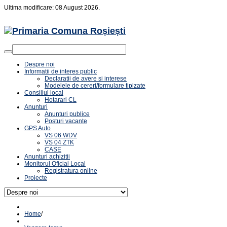
Ultima modificare: 08 August 2026.
Despre noi
Informatii de interes public
Declaratii de avere si interese
Modelele de cereri/formulare tipizate
Consiliul local
Hotarari CL
Anunturi
Anunturi publice
Posturi vacante
GPS Auto
VS 06 WDV
VS 04 ZTK
CASE
Anunturi achizitii
Monitorul Oficial Local
Registratura online
Proiecte
Home
/