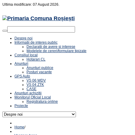
Ultima modificare: 07 August 2026.
Despre noi
Informatii de interes public
Declaratii de avere si interese
Modelele de cereri/formulare tipizate
Consiliul local
Hotarari CL
Anunturi
Anunturi publice
Posturi vacante
GPS Auto
VS 06 WDV
VS 04 ZTK
CASE
Anunturi achizitii
Monitorul Oficial Local
Registratura online
Proiecte
Home
/