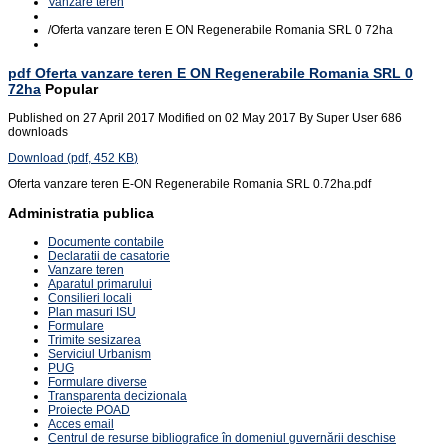
Vanzare teren
/
Oferta vanzare teren E ON Regenerabile Romania SRL 0 72ha
pdf
Oferta vanzare teren E ON Regenerabile Romania SRL 0
72ha
Popular
Published on 27 April 2017
Modified on 02 May 2017
By
Super User
686
downloads
Download
(
pdf,
452 KB
)
Oferta vanzare teren E-ON Regenerabile Romania SRL 0.72ha.pdf
Administratia publica
Documente contabile
Declaratii de casatorie
Vanzare teren
Aparatul primarului
Consilieri locali
Plan masuri ISU
Formulare
Trimite sesizarea
Serviciul Urbanism
PUG
Formulare diverse
Transparenta decizionala
Proiecte POAD
Acces email
Centrul de resurse bibliografice în domeniul guvernării deschise