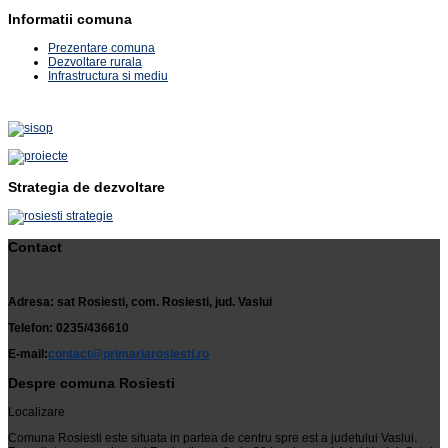
Informatii comuna
Prezentare comuna
Dezvoltare rurala
Infrastructura si mediu
Strategia de dezvoltare
Contact
Adresa: sat Rosiesti, com. Rosiesti, jud. Vaslui
Telefon: 0235/436610
E-mail:
contact@primariarosiesti.ro
Despre comuna Rosiesti
Localizare
Comuna Rosiesti este situata in partea de centru spre est a judetului Vaslui.