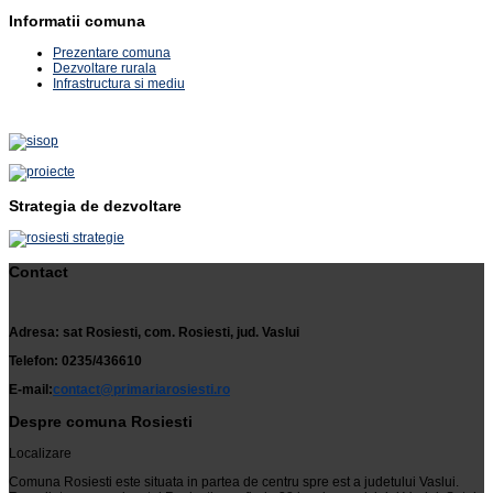
Informatii comuna
Prezentare comuna
Dezvoltare rurala
Infrastructura si mediu
Strategia de dezvoltare
Contact
Adresa: sat Rosiesti, com. Rosiesti, jud. Vaslui
Telefon: 0235/436610
E-mail:
contact@primariarosiesti.ro
Despre comuna Rosiesti
Localizare
Comuna Rosiesti este situata in partea de centru spre est a judetului Vaslui.