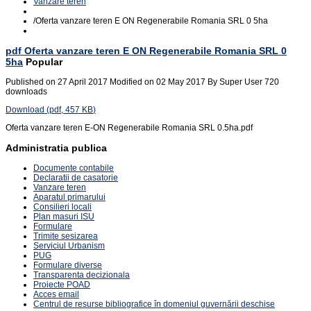
Vanzare teren
/
Oferta vanzare teren E ON Regenerabile Romania SRL 0 5ha
pdf
Oferta vanzare teren E ON Regenerabile Romania SRL 0
5ha
Popular
Published on 27 April 2017
Modified on 02 May 2017
By
Super User
720
downloads
Download
(
pdf,
457 KB
)
Oferta vanzare teren E-ON Regenerabile Romania SRL 0.5ha.pdf
Administratia publica
Documente contabile
Declaratii de casatorie
Vanzare teren
Aparatul primarului
Consilieri locali
Plan masuri ISU
Formulare
Trimite sesizarea
Serviciul Urbanism
PUG
Formulare diverse
Transparenta decizionala
Proiecte POAD
Acces email
Centrul de resurse bibliografice în domeniul guvernării deschise