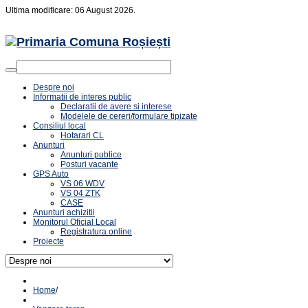
Ultima modificare: 06 August 2026.
Despre noi
Informatii de interes public
Declaratii de avere si interese
Modelele de cereri/formulare tipizate
Consiliul local
Hotarari CL
Anunturi
Anunturi publice
Posturi vacante
GPS Auto
VS 06 WDV
VS 04 ZTK
CASE
Anunturi achizitii
Monitorul Oficial Local
Registratura online
Proiecte
Home
/