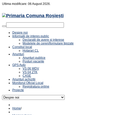
Ultima modificare: 06 August 2026.
Despre noi
Informatii de interes public
Declaratii de avere si interese
Modelele de cereri/formulare tipizate
Consiliul local
Hotarari CL
Anunturi
Anunturi publice
Posturi vacante
GPS Auto
VS 06 WDV
VS 04 ZTK
CASE
Anunturi achizitii
Monitorul Oficial Local
Registratura online
Proiecte
Home
/