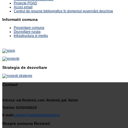
Proiecte POAD
Acces email
Centrul de resurse bibliografice în domeniul guvernării deschise
Informatii comuna
Prezentare comuna
Dezvoltare rurala
Infrastructura si mediu
Strategia de dezvoltare
Contact
Adresa: sat Rosiesti, com. Rosiesti, jud. Vaslui
Telefon: 0235/436610
E-mail:
contact@primariarosiesti.ro
Despre comuna Rosiesti