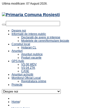
Ultima modificare: 07 August 2026.
Despre noi
Informatii de interes public
Declaratii de avere si interese
Modelele de cereri/formulare tipizate
Consiliul local
Hotarari CL
Anunturi
Anunturi publice
Posturi vacante
GPS Auto
VS 06 WDV
VS 04 ZTK
CASE
Anunturi achizitii
Monitorul Oficial Local
Registratura online
Proiecte
Home
/