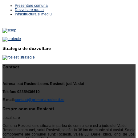
Prezentare comuna
Dezvoltare rurala
Infrastructura si mediu
Strategia de dezvoltare
Contact
Adresa: sat Rosiesti, com. Rosiesti, jud. Vaslui
Telefon: 0235/436610
E-mail:
contact@primariarosiesti.ro
Despre comuna Rosiesti
Localizare
Comuna Rosiesti este situata in partea de centru spre est a judetului Vaslui.
Resedinta comunei, satul Rosiesti, se afla la 38 km de municipiul Vaslui. Satele
componente ale comunei sunt: Rosiesti, Valea Lui Darie, Idrici, Idrici de Jos,