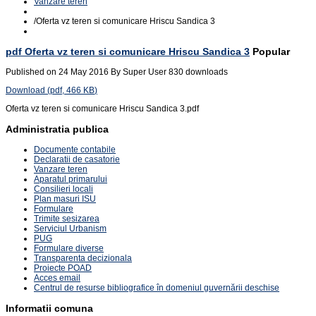
Vanzare teren
/
Oferta vz teren si comunicare Hriscu Sandica 3
pdf
Oferta vz teren si comunicare Hriscu Sandica 3
Popular
Published on 24 May 2016
By
Super User
830 downloads
Download
(
pdf,
466 KB
)
Oferta vz teren si comunicare Hriscu Sandica 3.pdf
Administratia publica
Documente contabile
Declaratii de casatorie
Vanzare teren
Aparatul primarului
Consilieri locali
Plan masuri ISU
Formulare
Trimite sesizarea
Serviciul Urbanism
PUG
Formulare diverse
Transparenta decizionala
Proiecte POAD
Acces email
Centrul de resurse bibliografice în domeniul guvernării deschise
Informatii comuna