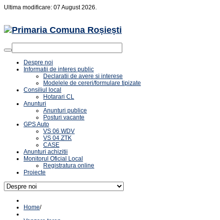
Ultima modificare: 07 August 2026.
Despre noi
Informatii de interes public
Declaratii de avere si interese
Modelele de cereri/formulare tipizate
Consiliul local
Hotarari CL
Anunturi
Anunturi publice
Posturi vacante
GPS Auto
VS 06 WDV
VS 04 ZTK
CASE
Anunturi achizitii
Monitorul Oficial Local
Registratura online
Proiecte
Home
/