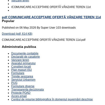
Vanzare teren
/
COMUNICARE ACCEPTARE OFERTĂ VÂNZARE TEREN 11d
pdf
COMUNICARE ACCEPTARE OFERTĂ VÂNZARE TEREN 11d
Popular
Published on 06 May 2026
By
Super User
103 downloads
Download
(
pdf,
614 KB
)
COMUNICARE ACCEPTARE OFERTĂ VÂNZARE TEREN 11d.pdf
Administratia publica
Documente contabile
Declaratii de casatorie
Vanzare teren
Aparatul primarului
Consilieri locali
Plan masuri ISU
Formulare
Trimite sesizarea
Serviciul Urbanism
PUG
Formulare diverse
Transparenta decizionala
Proiecte POAD
Acces email
Centrul de resurse bibliografice în domeniul guvernării deschise