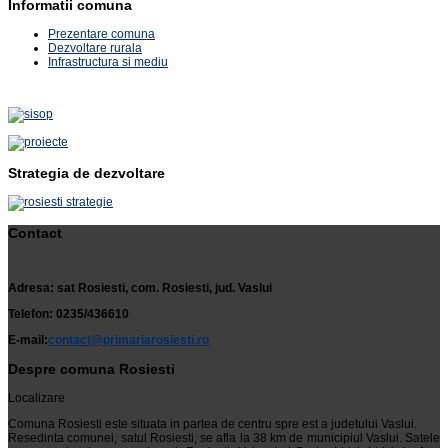
Informatii comuna
Prezentare comuna
Dezvoltare rurala
Infrastructura si mediu
Strategia de dezvoltare
Contact
Adresa: sat Rosiesti, com. Rosiesti, jud. Vaslui
Telefon: 0235/436610
E-mail:
contact@primariarosiesti.ro
Despre comuna Rosiesti
Localizare
Comuna Rosiesti este situata in partea de centru spre est a judetului Vaslui.
Resedinta comunei, satul Rosiesti, se afla la 38 km de municipiul Vaslui. Satele