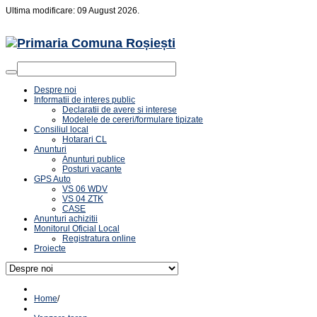
Ultima modificare: 09 August 2026.
Despre noi
Informatii de interes public
Declaratii de avere si interese
Modelele de cereri/formulare tipizate
Consiliul local
Hotarari CL
Anunturi
Anunturi publice
Posturi vacante
GPS Auto
VS 06 WDV
VS 04 ZTK
CASE
Anunturi achizitii
Monitorul Oficial Local
Registratura online
Proiecte
Home
/