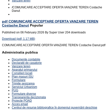
Vanzare teren
/
COMUNICARE ACCEPTARE OFERTA VANZARE TEREN Costache
Danut
pdf
COMUNICARE ACCEPTARE OFERTA VANZARE TEREN
Costache Danut
Popular
Published on 06 February 2026
By
Super User
204 downloads
Download
(
pdf,
1.17 MB
)
COMUNICARE ACCEPTARE OFERTA VANZARE TEREN Costache Danut.pdf
Administratia publica
Documente contabile
Declaratii de casatorie
Vanzare teren
Aparatul primarului
Consilieri locali
Plan masuri ISU
Formulare
Trimite sesizarea
Serviciul Urbanism
PUG
Formulare diverse
Transparenta decizionala
Proiecte POAD
Acces email
Centrul de resurse bibliografice în domeniul guvernării deschise