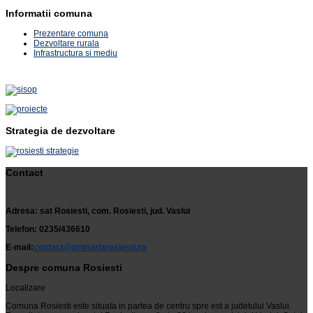
Informatii comuna
Prezentare comuna
Dezvoltare rurala
Infrastructura si mediu
Strategia de dezvoltare
Contact
Adresa: sat Rosiesti, com. Rosiesti, jud. Vaslui
Telefon: 0235/436610
E-mail:
contact@primariarosiesti.ro
Despre comuna Rosiesti
Localizare
Comuna Rosiesti este situata in partea de centru spre est a judetului Vaslui.