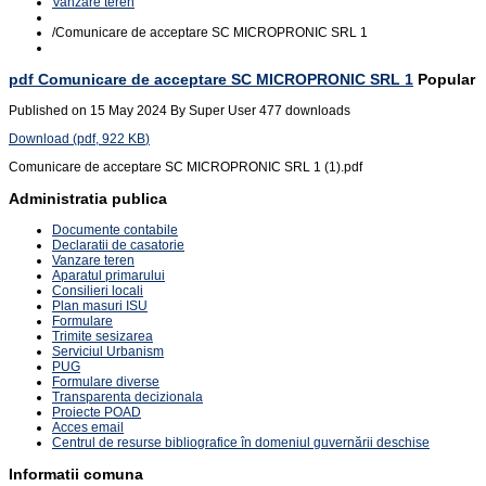
Vanzare teren
/
Comunicare de acceptare SC MICROPRONIC SRL 1
pdf
Comunicare de acceptare SC MICROPRONIC SRL 1
Popular
Published on 15 May 2024
By
Super User
477 downloads
Download
(
pdf,
922 KB
)
Comunicare de acceptare SC MICROPRONIC SRL 1 (1).pdf
Administratia publica
Documente contabile
Declaratii de casatorie
Vanzare teren
Aparatul primarului
Consilieri locali
Plan masuri ISU
Formulare
Trimite sesizarea
Serviciul Urbanism
PUG
Formulare diverse
Transparenta decizionala
Proiecte POAD
Acces email
Centrul de resurse bibliografice în domeniul guvernării deschise
Informatii comuna