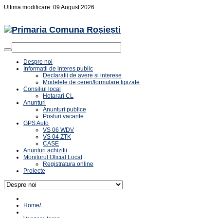
Ultima modificare: 09 August 2026.
Despre noi
Informatii de interes public
Declaratii de avere si interese
Modelele de cereri/formulare tipizate
Consiliul local
Hotarari CL
Anunturi
Anunturi publice
Posturi vacante
GPS Auto
VS 06 WDV
VS 04 ZTK
CASE
Anunturi achizitii
Monitorul Oficial Local
Registratura online
Proiecte
Home
/