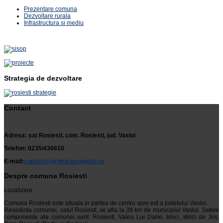
Prezentare comuna
Dezvoltare rurala
Infrastructura si mediu
Strategia de dezvoltare
Contact
Adresa: sat Rosiesti, com. Rosiesti, jud. Vaslui
Telefon: 0235/436610
E-mail:
contact@primariarosiesti.ro
Despre comuna Rosiesti
Localizare
Comuna Rosiesti este situata in partea de centru spre est a judetului Vaslui.
Resedinta comunei, satul Rosiesti, se afla la 38 km de municipiul Vaslui. Satele
componente ale comunei sunt: Rosiesti, Valea Lui Darie, Idrici, Idrici de Jos,