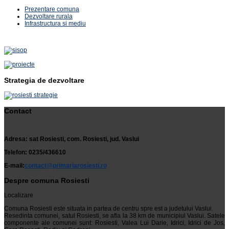
Prezentare comuna
Dezvoltare rurala
Infrastructura si mediu
Strategia de dezvoltare
Contact
Adresa: sat Rosiesti, com. Rosiesti, jud. Vaslui
Telefon: 0235/436610
E-mail:
contact@primariarosiesti.ro
Despre comuna Rosiesti
Localizare
Comuna Rosiesti este situata in partea de centru spre est a judetului Vaslui.
Resedinta comunei, satul Rosiesti, se afla la 38 km de municipiul Vaslui. Satele
componente ale comunei sunt: Rosiesti, Valea Lui Darie, Idrici, Idrici de Jos,