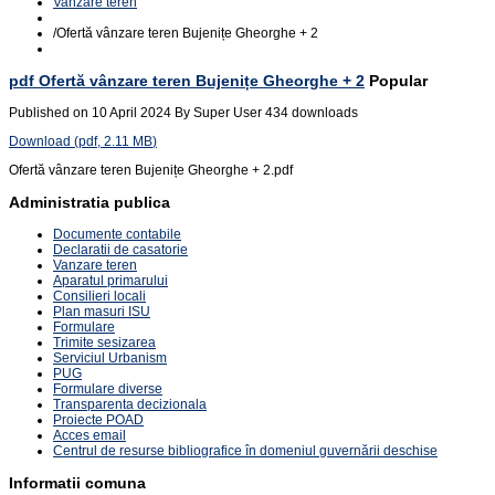
Vanzare teren
/
Ofertă vânzare teren Bujenițe Gheorghe + 2
pdf
Ofertă vânzare teren Bujenițe Gheorghe + 2
Popular
Published on 10 April 2024
By
Super User
434 downloads
Download
(
pdf,
2.11 MB
)
Ofertă vânzare teren Bujenițe Gheorghe + 2.pdf
Administratia publica
Documente contabile
Declaratii de casatorie
Vanzare teren
Aparatul primarului
Consilieri locali
Plan masuri ISU
Formulare
Trimite sesizarea
Serviciul Urbanism
PUG
Formulare diverse
Transparenta decizionala
Proiecte POAD
Acces email
Centrul de resurse bibliografice în domeniul guvernării deschise
Informatii comuna