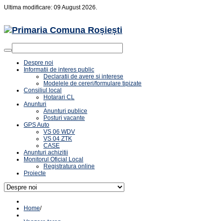
Ultima modificare: 09 August 2026.
Despre noi
Informatii de interes public
Declaratii de avere si interese
Modelele de cereri/formulare tipizate
Consiliul local
Hotarari CL
Anunturi
Anunturi publice
Posturi vacante
GPS Auto
VS 06 WDV
VS 04 ZTK
CASE
Anunturi achizitii
Monitorul Oficial Local
Registratura online
Proiecte
Home
/