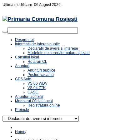
Ultima modificare: 06 August 2026.
Despre noi
Informatii de interes public
Declaratii de avere si interese
Modelele de cereri/formulare tipizate
Consiliul local
Hotarari CL
Anunturi
Anunturi publice
Posturi vacante
GPS Auto
VS 06 WDV
VS 04 ZTK
CASE
Anunturi achizitii
Monitorul Oficial Local
Registratura online
Proiecte
Home
/