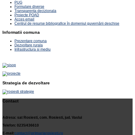
PUG
Formulare diverse
Transparenta decizionala
Proiecte POAD
Acces email
Centrul de resurse bibliografice în domeniul guvernării deschise
Informatii comuna
Prezentare comuna
Dezvoltare rurala
Infrastructura si mediu
Strategia de dezvoltare
Contact
Adresa: sat Rosiesti, com. Rosiesti, jud. Vaslui
Telefon: 0235/436610
E-mail:
contact@primariarosiesti.ro