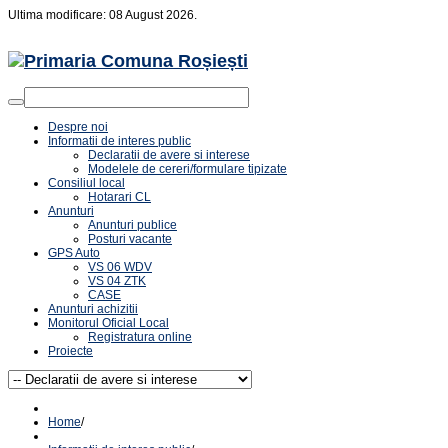
Ultima modificare: 08 August 2026.
Despre noi
Informatii de interes public
Declaratii de avere si interese
Modelele de cereri/formulare tipizate
Consiliul local
Hotarari CL
Anunturi
Anunturi publice
Posturi vacante
GPS Auto
VS 06 WDV
VS 04 ZTK
CASE
Anunturi achizitii
Monitorul Oficial Local
Registratura online
Proiecte
Home
/