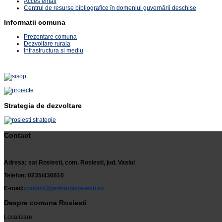
Acces email
Centrul de resurse bibliografice în domeniul guvernării deschise
Informatii comuna
Prezentare comuna
Dezvoltare rurala
Infrastructura si mediu
Strategia de dezvoltare
Contact
Adresa: sat Rosiesti, com. Rosiesti, jud. Vaslui
Telefon: 0235/436610
E-mail:
contact@primariarosiesti.ro
Despre comuna Rosiesti
Localizare