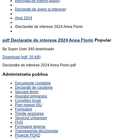
Informatii de interes public
/
Declaratii de avere si interese
/
Anul 2024
/
Declaratie de interese 2024 Anea Florin
pdf
Declaratie de interese 2024 Anea Florin
Popular
By
Super User
340 downloads
Download
(
pdf,
35 KB
)
Declaratie de interese 2024 Anea Florin.pdf
Administratia publica
Documente contabile
Declaratii de casatorie
Vanzare teren
Aparatul primarului
Consilieri locali
Plan masuri ISU
Formulare
Trimite sesizarea
Serviciul Urbanism
PUG
Formulare diverse
Transparenta decizionala
Proiecte POAD