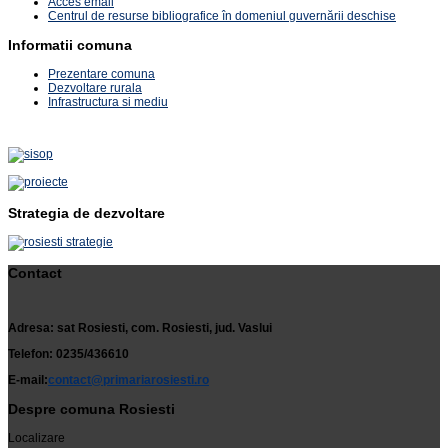
Acces email
Centrul de resurse bibliografice în domeniul guvernării deschise
Informatii comuna
Prezentare comuna
Dezvoltare rurala
Infrastructura si mediu
Strategia de dezvoltare
Contact
Adresa: sat Rosiesti, com. Rosiesti, jud. Vaslui
Telefon: 0235/436610
E-mail:
contact@primariarosiesti.ro
Despre comuna Rosiesti
Localizare