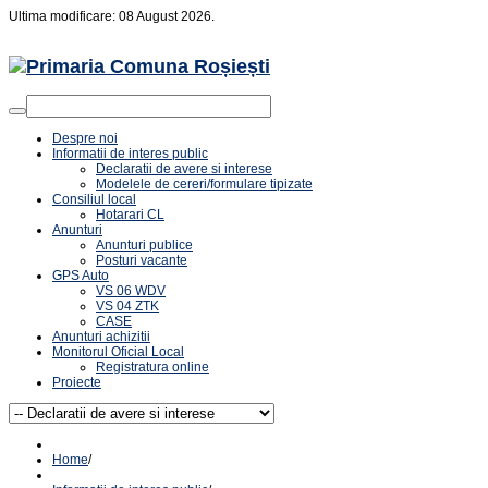
Ultima modificare: 08 August 2026.
Despre noi
Informatii de interes public
Declaratii de avere si interese
Modelele de cereri/formulare tipizate
Consiliul local
Hotarari CL
Anunturi
Anunturi publice
Posturi vacante
GPS Auto
VS 06 WDV
VS 04 ZTK
CASE
Anunturi achizitii
Monitorul Oficial Local
Registratura online
Proiecte
Home
/