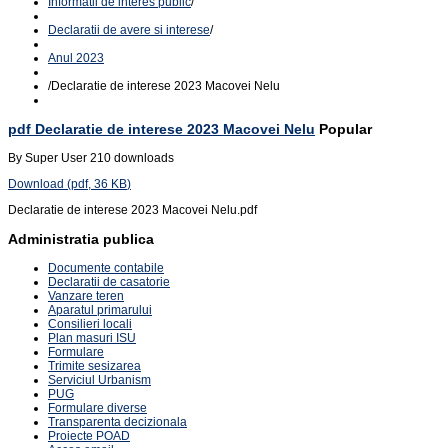
Informatii de interes public
/
Declaratii de avere si interese
/
Anul 2023
/
Declaratie de interese 2023 Macovei Nelu
pdf
Declaratie de interese 2023 Macovei Nelu
Popular
By
Super User
210 downloads
Download
(
pdf,
36 KB
)
Declaratie de interese 2023 Macovei Nelu.pdf
Administratia publica
Documente contabile
Declaratii de casatorie
Vanzare teren
Aparatul primarului
Consilieri locali
Plan masuri ISU
Formulare
Trimite sesizarea
Serviciul Urbanism
PUG
Formulare diverse
Transparenta decizionala
Proiecte POAD