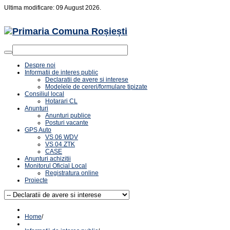
Ultima modificare: 09 August 2026.
Despre noi
Informatii de interes public
Declaratii de avere si interese
Modelele de cereri/formulare tipizate
Consiliul local
Hotarari CL
Anunturi
Anunturi publice
Posturi vacante
GPS Auto
VS 06 WDV
VS 04 ZTK
CASE
Anunturi achizitii
Monitorul Oficial Local
Registratura online
Proiecte
Home
/