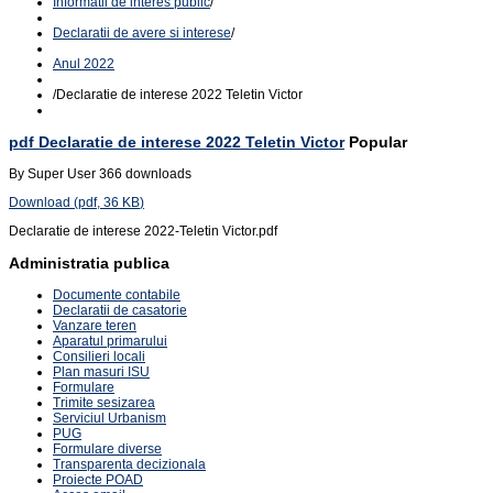
Informatii de interes public
/
Declaratii de avere si interese
/
Anul 2022
/
Declaratie de interese 2022 Teletin Victor
pdf
Declaratie de interese 2022 Teletin Victor
Popular
By
Super User
366 downloads
Download
(
pdf,
36 KB
)
Declaratie de interese 2022-Teletin Victor.pdf
Administratia publica
Documente contabile
Declaratii de casatorie
Vanzare teren
Aparatul primarului
Consilieri locali
Plan masuri ISU
Formulare
Trimite sesizarea
Serviciul Urbanism
PUG
Formulare diverse
Transparenta decizionala
Proiecte POAD