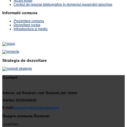
Acces email
Centrul de resurse bibliografice în domeniul guvernării deschise
Informatii comuna
Prezentare comuna
Dezvoltare rurala
Infrastructura si mediu
Strategia de dezvoltare
Contact
Adresa: sat Rosiesti, com. Rosiesti, jud. Vaslui
Telefon: 0235/436610
E-mail:
contact@primariarosiesti.ro
Despre comuna Rosiesti
Localizare