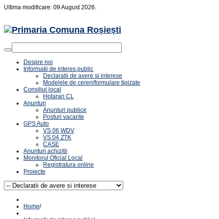
Ultima modificare: 09 August 2026.
Despre noi
Informatii de interes public
Declaratii de avere si interese
Modelele de cereri/formulare tipizate
Consiliul local
Hotarari CL
Anunturi
Anunturi publice
Posturi vacante
GPS Auto
VS 06 WDV
VS 04 ZTK
CASE
Anunturi achizitii
Monitorul Oficial Local
Registratura online
Proiecte
Home
/