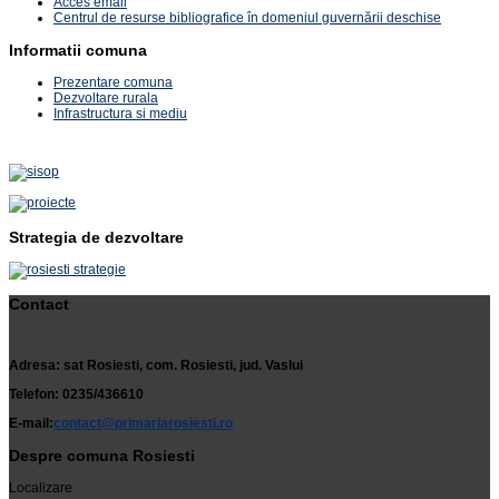
Acces email
Centrul de resurse bibliografice în domeniul guvernării deschise
Informatii comuna
Prezentare comuna
Dezvoltare rurala
Infrastructura si mediu
Strategia de dezvoltare
Contact
Adresa: sat Rosiesti, com. Rosiesti, jud. Vaslui
Telefon: 0235/436610
E-mail:
contact@primariarosiesti.ro
Despre comuna Rosiesti
Localizare