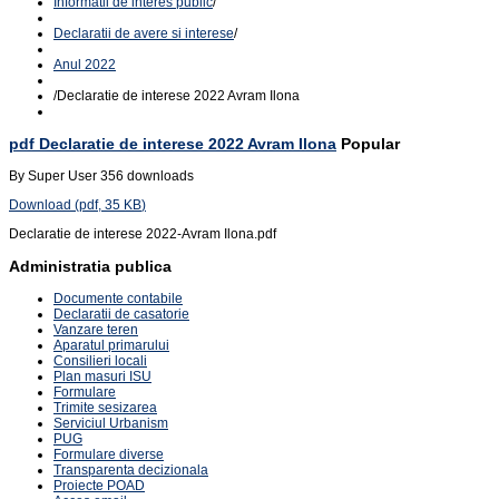
Informatii de interes public
/
Declaratii de avere si interese
/
Anul 2022
/
Declaratie de interese 2022 Avram Ilona
pdf
Declaratie de interese 2022 Avram Ilona
Popular
By
Super User
356 downloads
Download
(
pdf,
35 KB
)
Declaratie de interese 2022-Avram Ilona.pdf
Administratia publica
Documente contabile
Declaratii de casatorie
Vanzare teren
Aparatul primarului
Consilieri locali
Plan masuri ISU
Formulare
Trimite sesizarea
Serviciul Urbanism
PUG
Formulare diverse
Transparenta decizionala
Proiecte POAD