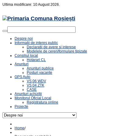
Ultima modificare: 10 August 2026.
Despre noi
Informatii de interes public
Declaratii de avere si interese
Modelele de cereri/formulare tipizate
Consiliul local
Hotarari CL
Anunturi
Anunturi publice
Posturi vacante
GPS Auto
VS 06 WDV
VS 04 ZTK
CASE
Anunturi achizitii
Monitorul Oficial Local
Registratura online
Proiecte
Home
/