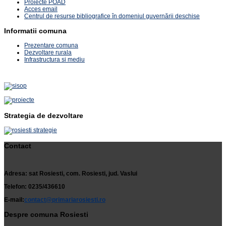
Proiecte POAD
Acces email
Centrul de resurse bibliografice în domeniul guvernării deschise
Informatii comuna
Prezentare comuna
Dezvoltare rurala
Infrastructura si mediu
Strategia de dezvoltare
Contact
Adresa: sat Rosiesti, com. Rosiesti, jud. Vaslui
Telefon: 0235/436610
E-mail:
contact@primariarosiesti.ro
Despre comuna Rosiesti