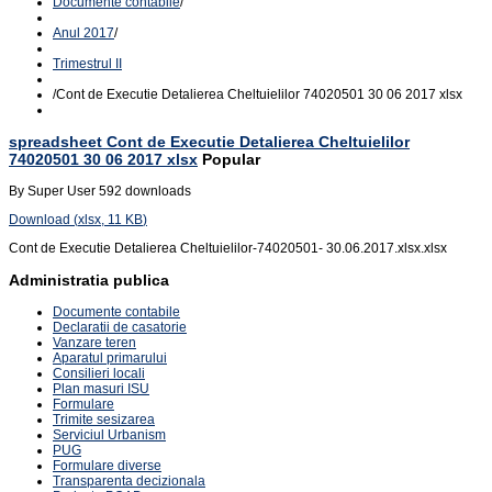
Documente contabile
/
Anul 2017
/
Trimestrul II
/
Cont de Executie Detalierea Cheltuielilor 74020501 30 06 2017 xlsx
spreadsheet
Cont de Executie Detalierea Cheltuielilor
74020501 30 06 2017 xlsx
Popular
By
Super User
592 downloads
Download
(
xlsx,
11 KB
)
Cont de Executie Detalierea Cheltuielilor-74020501- 30.06.2017.xlsx.xlsx
Administratia publica
Documente contabile
Declaratii de casatorie
Vanzare teren
Aparatul primarului
Consilieri locali
Plan masuri ISU
Formulare
Trimite sesizarea
Serviciul Urbanism
PUG
Formulare diverse
Transparenta decizionala