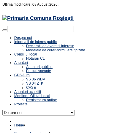
Ultima modificare: 08 August 2026.
Despre noi
Informatii de interes public
Declaratii de avere si interese
Modelele de cereri/formulare tipizate
Consiliul local
Hotarari CL
Anunturi
Anunturi publice
Posturi vacante
GPS Auto
VS 06 WDV
VS 04 ZTK
CASE
Anunturi achizitii
Monitorul Oficial Local
Registratura online
Proiecte
Home
/