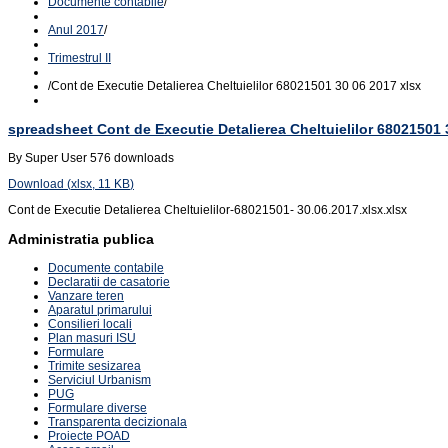
Documente contabile
/
Anul 2017
/
Trimestrul II
/
Cont de Executie Detalierea Cheltuielilor 68021501 30 06 2017 xlsx
spreadsheet
Cont de Executie Detalierea Cheltuielilor 68021501 
By
Super User
576 downloads
Download
(
xlsx,
11 KB
)
Cont de Executie Detalierea Cheltuielilor-68021501- 30.06.2017.xlsx.xlsx
Administratia publica
Documente contabile
Declaratii de casatorie
Vanzare teren
Aparatul primarului
Consilieri locali
Plan masuri ISU
Formulare
Trimite sesizarea
Serviciul Urbanism
PUG
Formulare diverse
Transparenta decizionala
Proiecte POAD