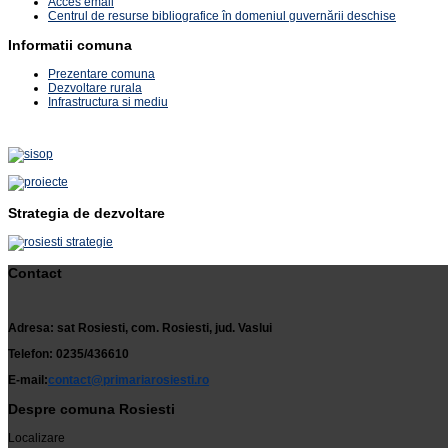
Acces email
Centrul de resurse bibliografice în domeniul guvernării deschise
Informatii comuna
Prezentare comuna
Dezvoltare rurala
Infrastructura si mediu
Strategia de dezvoltare
Contact
Adresa: sat Rosiesti, com. Rosiesti, jud. Vaslui
Telefon: 0235/436610
E-mail:
contact@primariarosiesti.ro
Despre comuna Rosiesti
Localizare