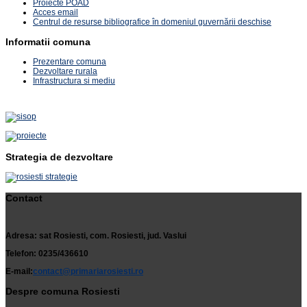
Proiecte POAD
Acces email
Centrul de resurse bibliografice în domeniul guvernării deschise
Informatii comuna
Prezentare comuna
Dezvoltare rurala
Infrastructura si mediu
Strategia de dezvoltare
Contact
Adresa: sat Rosiesti, com. Rosiesti, jud. Vaslui
Telefon: 0235/436610
E-mail:
contact@primariarosiesti.ro
Despre comuna Rosiesti