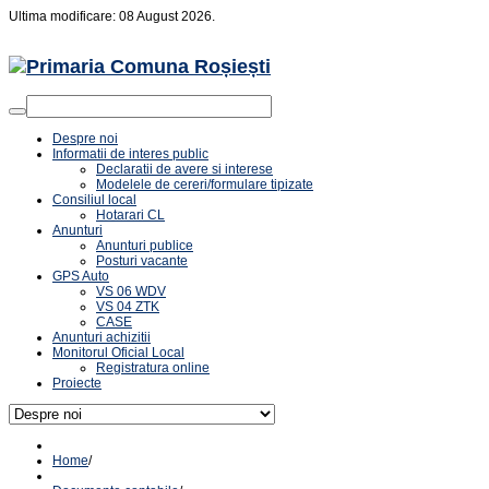
Ultima modificare: 08 August 2026.
Despre noi
Informatii de interes public
Declaratii de avere si interese
Modelele de cereri/formulare tipizate
Consiliul local
Hotarari CL
Anunturi
Anunturi publice
Posturi vacante
GPS Auto
VS 06 WDV
VS 04 ZTK
CASE
Anunturi achizitii
Monitorul Oficial Local
Registratura online
Proiecte
Home
/