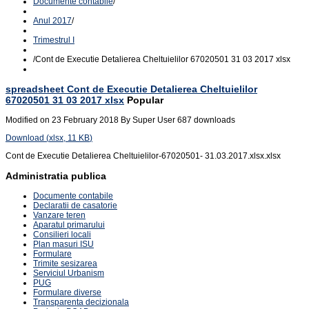
Documente contabile
/
Anul 2017
/
Trimestrul I
/
Cont de Executie Detalierea Cheltuielilor 67020501 31 03 2017 xlsx
spreadsheet
Cont de Executie Detalierea Cheltuielilor
67020501 31 03 2017 xlsx
Popular
Modified on 23 February 2018
By
Super User
687 downloads
Download
(
xlsx,
11 KB
)
Cont de Executie Detalierea Cheltuielilor-67020501- 31.03.2017.xlsx.xlsx
Administratia publica
Documente contabile
Declaratii de casatorie
Vanzare teren
Aparatul primarului
Consilieri locali
Plan masuri ISU
Formulare
Trimite sesizarea
Serviciul Urbanism
PUG
Formulare diverse
Transparenta decizionala