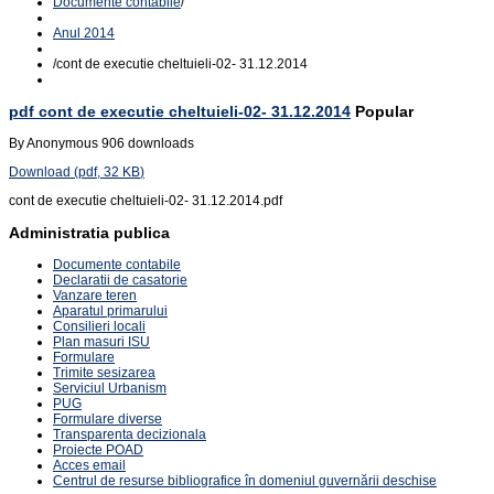
Documente contabile
/
Anul 2014
/
cont de executie cheltuieli-02- 31.12.2014
pdf
cont de executie cheltuieli-02- 31.12.2014
Popular
By
Anonymous
906 downloads
Download
(
pdf,
32 KB
)
cont de executie cheltuieli-02- 31.12.2014.pdf
Administratia publica
Documente contabile
Declaratii de casatorie
Vanzare teren
Aparatul primarului
Consilieri locali
Plan masuri ISU
Formulare
Trimite sesizarea
Serviciul Urbanism
PUG
Formulare diverse
Transparenta decizionala
Proiecte POAD
Acces email
Centrul de resurse bibliografice în domeniul guvernării deschise