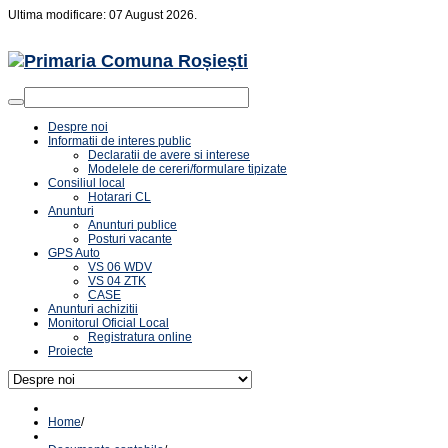
Ultima modificare: 07 August 2026.
Despre noi
Informatii de interes public
Declaratii de avere si interese
Modelele de cereri/formulare tipizate
Consiliul local
Hotarari CL
Anunturi
Anunturi publice
Posturi vacante
GPS Auto
VS 06 WDV
VS 04 ZTK
CASE
Anunturi achizitii
Monitorul Oficial Local
Registratura online
Proiecte
Home
/