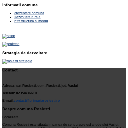
Informatii comuna
Prezentare comuna
Dezvoltare rurala
Infrastructura si mediu
Strategia de dezvoltare
Contact
Adresa: sat Rosiesti, com. Rosiesti, jud. Vaslui
Telefon: 0235/436610
E-mail:
contact@primariarosiesti.ro
Despre comuna Rosiesti
Localizare
Comuna Rosiesti este situata in partea de centru spre est a judetului Vaslui.