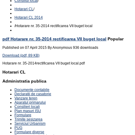
Consiliul local
/
Hotarari CL
/
Hotarari CL 2014
/
Hotarare nr. 35-2014 rectificarea VII buget local
pdf
Hotarare nr. 35-2014 rectificarea VII buget local
Popular
Published on 07 April 2015
By
Anonymous
936 downloads
Download
(
pdf,
89 KB
)
Hotarare nr. 35-2014rectificarea VII buget local.pdf
Hotarari CL
Administratia publica
Documente contabile
Declaratii de casatorie
Vanzare teren
Aparatul primarului
Consilieri locali
Plan masuri ISU
Formulare
Trimite sesizarea
Serviciul Urbanism
PUG
Formulare diverse