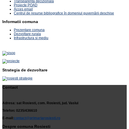
Transparenta decizionala
Proiecte POAD
Acces email
Centrul de resurse bibliografice în domeniul guvernării deschise
Informatii comuna
Prezentare comuna
Dezvoltare rurala
Infrastructura si mediu
Strategia de dezvoltare
Contact
Adresa: sat Rosiesti, com. Rosiesti, jud. Vaslui
Telefon: 0235/436610
E-mail:
contact@primariarosiesti.ro
Despre comuna Rosiesti