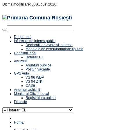
Ultima modificare: 08 August 2026.
Despre noi
Informatii de interes public
Declaratii de avere si interese
Modelele de cereri/formulare tipizate
Consiliul local
Hotarari CL
Anunturi
Anunturi publice
Posturi vacante
GPS Auto
VS 06 WDV
VS 04 ZTK
CASE
Anunturi achizitii
Monitorul Oficial Local
Registratura online
Proiecte
Home
/