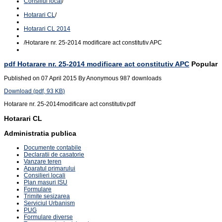
Consiliul local
/
Hotarari CL
/
Hotarari CL 2014
/
Hotarare nr. 25-2014 modificare act constitutiv APC
pdf
Hotarare nr. 25-2014 modificare act constitutiv APC
Popular
Published on 07 April 2015
By
Anonymous
987 downloads
Download
(
pdf,
93 KB
)
Hotarare nr. 25-2014modificare act constitutiv.pdf
Hotarari CL
Administratia publica
Documente contabile
Declaratii de casatorie
Vanzare teren
Aparatul primarului
Consilieri locali
Plan masuri ISU
Formulare
Trimite sesizarea
Serviciul Urbanism
PUG
Formulare diverse