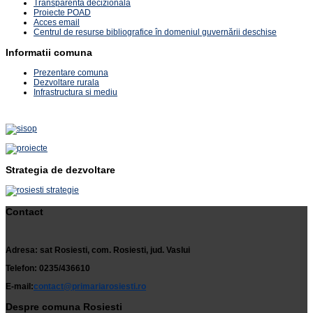
Transparenta decizionala
Proiecte POAD
Acces email
Centrul de resurse bibliografice în domeniul guvernării deschise
Informatii comuna
Prezentare comuna
Dezvoltare rurala
Infrastructura si mediu
Strategia de dezvoltare
Contact
Adresa: sat Rosiesti, com. Rosiesti, jud. Vaslui
Telefon: 0235/436610
E-mail:
contact@primariarosiesti.ro
Despre comuna Rosiesti