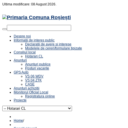
Ultima modificare: 08 August 2026.
Despre noi
Informatii de interes public
Declaratii de avere si interese
Modelele de cereri/formulare tipizate
Consiliul local
Hotarari CL
Anunturi
Anunturi publice
Posturi vacante
GPS Auto
VS 06 WDV
VS 04 ZTK
CASE
Anunturi achizitii
Monitorul Oficial Local
Registratura online
Proiecte
Home
/