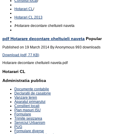
Consiliul local
/
Hotarari CL
/
Hotarari CL 2013
/
Hotarare decontare cheltuieli naveta
pdf
Hotarare decontare cheltuieli naveta
Popular
Published on 19 March 2014
By
Anonymous
993 downloads
Download
(
pdf,
77 KB
)
Hotarare decontare cheltuieli naveta.pdf
Hotarari CL
Administratia publica
Documente contabile
Declaratii de casatorie
Vanzare teren
Aparatul primarului
Consilieri locali
Plan masuri ISU
Formulare
Trimite sesizarea
Serviciul Urbanism
PUG
Formulare diverse