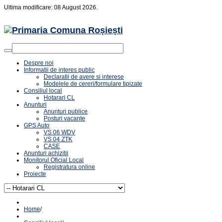
Ultima modificare: 08 August 2026.
Despre noi
Informatii de interes public
Declaratii de avere si interese
Modelele de cereri/formulare tipizate
Consiliul local
Hotarari CL
Anunturi
Anunturi publice
Posturi vacante
GPS Auto
VS 06 WDV
VS 04 ZTK
CASE
Anunturi achizitii
Monitorul Oficial Local
Registratura online
Proiecte
Home
/