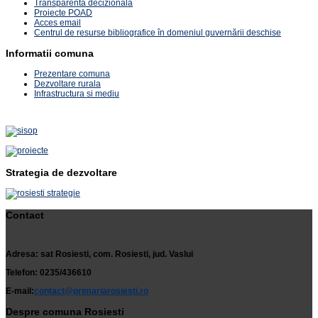
Transparenta decizionala
Proiecte POAD
Acces email
Centrul de resurse bibliografice în domeniul guvernării deschise
Informatii comuna
Prezentare comuna
Dezvoltare rurala
Infrastructura si mediu
Strategia de dezvoltare
Contact
Adresa: sat Rosiesti, com. Rosiesti, jud. Vaslui
Telefon: 0235/436610
E-mail:
contact@primariarosiesti.ro
Despre comuna Rosiesti