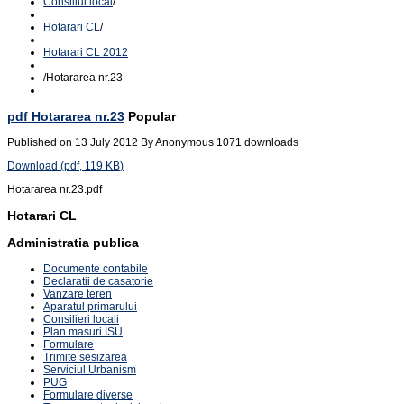
Consiliul local
/
Hotarari CL
/
Hotarari CL 2012
/
Hotararea nr.23
pdf
Hotararea nr.23
Popular
Published on 13 July 2012
By
Anonymous
1071 downloads
Download
(
pdf,
119 KB
)
Hotararea nr.23.pdf
Hotarari CL
Administratia publica
Documente contabile
Declaratii de casatorie
Vanzare teren
Aparatul primarului
Consilieri locali
Plan masuri ISU
Formulare
Trimite sesizarea
Serviciul Urbanism
PUG
Formulare diverse