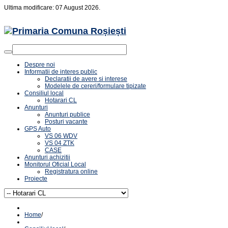
Ultima modificare: 07 August 2026.
Despre noi
Informatii de interes public
Declaratii de avere si interese
Modelele de cereri/formulare tipizate
Consiliul local
Hotarari CL
Anunturi
Anunturi publice
Posturi vacante
GPS Auto
VS 06 WDV
VS 04 ZTK
CASE
Anunturi achizitii
Monitorul Oficial Local
Registratura online
Proiecte
Home
/