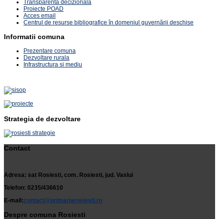
Transparenta decizionala
Proiecte POAD
Acces email
Centrul de resurse bibliografice în domeniul guvernării deschise
Informatii comuna
Prezentare comuna
Dezvoltare rurala
Infrastructura si mediu
Strategia de dezvoltare
Contact
Adresa: sat Rosiesti, com. Rosiesti, jud. Vaslui
Telefon: 0235/436610
E-mail:
contact@primariarosiesti.ro
Despre comuna Rosiesti