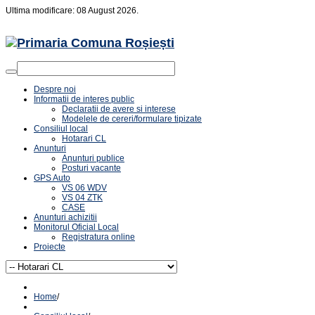
Ultima modificare: 08 August 2026.
Despre noi
Informatii de interes public
Declaratii de avere si interese
Modelele de cereri/formulare tipizate
Consiliul local
Hotarari CL
Anunturi
Anunturi publice
Posturi vacante
GPS Auto
VS 06 WDV
VS 04 ZTK
CASE
Anunturi achizitii
Monitorul Oficial Local
Registratura online
Proiecte
Home
/