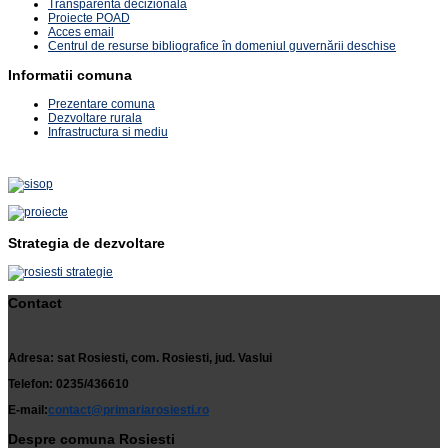
Transparenta decizionala
Proiecte POAD
Acces email
Centrul de resurse bibliografice în domeniul guvernării deschise
Informatii comuna
Prezentare comuna
Dezvoltare rurala
Infrastructura si mediu
Strategia de dezvoltare
Contact
Adresa: sat Rosiesti, com. Rosiesti, jud. Vaslui
Telefon: 0235/436610
E-mail:
contact@primariarosiesti.ro
Despre comuna Rosiesti