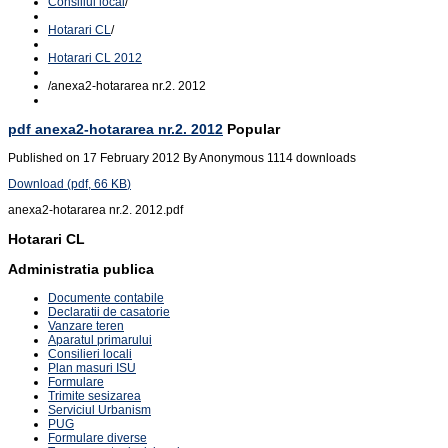
Consiliul local
/
Hotarari CL
/
Hotarari CL 2012
/
anexa2-hotararea nr.2. 2012
pdf
anexa2-hotararea nr.2. 2012
Popular
Published on 17 February 2012
By
Anonymous
1114 downloads
Download
(
pdf,
66 KB
)
anexa2-hotararea nr.2. 2012.pdf
Hotarari CL
Administratia publica
Documente contabile
Declaratii de casatorie
Vanzare teren
Aparatul primarului
Consilieri locali
Plan masuri ISU
Formulare
Trimite sesizarea
Serviciul Urbanism
PUG
Formulare diverse