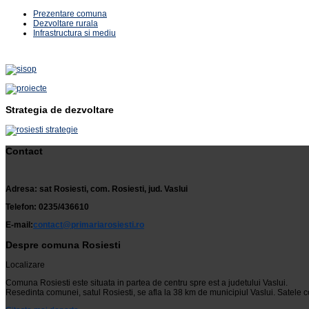
Prezentare comuna
Dezvoltare rurala
Infrastructura si mediu
Strategia de dezvoltare
Contact
Adresa: sat Rosiesti, com. Rosiesti, jud. Vaslui
Telefon: 0235/436610
E-mail:
contact@primariarosiesti.ro
Despre comuna Rosiesti
Localizare
Comuna Rosiesti este situata in partea de centru spre est a judetului Vaslui.
Resedinta comunei, satul Rosiesti, se afla la 38 km de municipiul Vaslui. Satele c