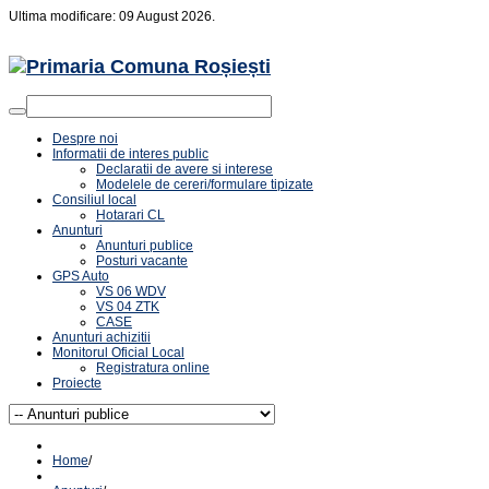
Ultima modificare: 09 August 2026.
Despre noi
Informatii de interes public
Declaratii de avere si interese
Modelele de cereri/formulare tipizate
Consiliul local
Hotarari CL
Anunturi
Anunturi publice
Posturi vacante
GPS Auto
VS 06 WDV
VS 04 ZTK
CASE
Anunturi achizitii
Monitorul Oficial Local
Registratura online
Proiecte
Home
/