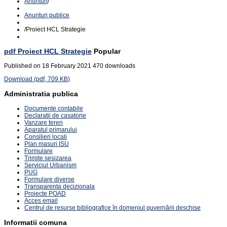
Anunturi
/
Anunturi publice
/
Proiect HCL Strategie
pdf
Proiect HCL Strategie
Popular
Published on 18 February 2021
470 downloads
Download
(
pdf,
709 KB
)
Administratia publica
Documente contabile
Declaratii de casatorie
Vanzare teren
Aparatul primarului
Consilieri locali
Plan masuri ISU
Formulare
Trimite sesizarea
Serviciul Urbanism
PUG
Formulare diverse
Transparenta decizionala
Proiecte POAD
Acces email
Centrul de resurse bibliografice în domeniul guvernării deschise
Informatii comuna