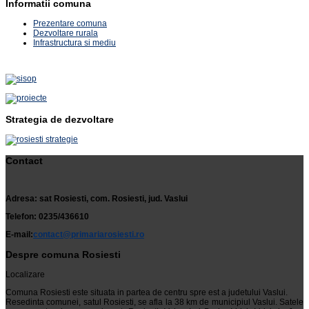
Informatii comuna
Prezentare comuna
Dezvoltare rurala
Infrastructura si mediu
Strategia de dezvoltare
Contact
Adresa: sat Rosiesti, com. Rosiesti, jud. Vaslui
Telefon: 0235/436610
E-mail:
contact@primariarosiesti.ro
Despre comuna Rosiesti
Localizare
Comuna Rosiesti este situata in partea de centru spre est a judetului Vaslui.
Resedinta comunei, satul Rosiesti, se afla la 38 km de municipiul Vaslui. Satele