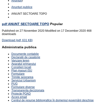
Anunturi
/
Anunturi publice
/
ANUNT SECTOARE TOPO
pdf
ANUNT SECTOARE TOPO
Popular
Published on 27 November 2020
Modified on 17 December 2020
468
downloads
Download
(
pdf,
631 KB
)
Administratia publica
Documente contabile
Declaratii de casatorie
Vanzare teren
Aparatul primarului
Consilieri locali
Plan masuri ISU
Formulare
Trimite sesizarea
Serviciul Urbanism
PUG
Formulare diverse
Transparenta decizionala
Proiecte POAD
Acces email
Centrul de resurse bibliografice în domeniul guvernării deschise