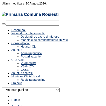
Ultima modificare: 10 August 2026.
Despre noi
Informatii de interes public
Declaratii de avere si interese
Modelele de cereri/formulare tipizate
Consiliul local
Hotarari CL
Anunturi
Anunturi publice
Posturi vacante
GPS Auto
VS 06 WDV
VS 04 ZTK
CASE
Anunturi achizitii
Monitorul Oficial Local
Registratura online
Proiecte
Home
/