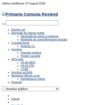
Ultima modificare: 07 August 2026.
Despre noi
Informatii de interes public
Declaratii de avere si interese
Modelele de cereri/formulare tipizate
Consiliul local
Hotarari CL
Anunturi
Anunturi publice
Posturi vacante
GPS Auto
VS 06 WDV
VS 04 ZTK
CASE
Anunturi achizitii
Monitorul Oficial Local
Registratura online
Proiecte
Home
/