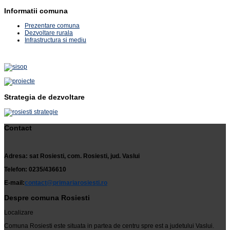
Informatii comuna
Prezentare comuna
Dezvoltare rurala
Infrastructura si mediu
Strategia de dezvoltare
Contact
Adresa: sat Rosiesti, com. Rosiesti, jud. Vaslui
Telefon: 0235/436610
E-mail:
contact@primariarosiesti.ro
Despre comuna Rosiesti
Localizare
Comuna Rosiesti este situata in partea de centru spre est a judetului Vaslui.