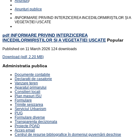
Anunturi
/
Anunturi publice
/
INFORMARE PRIVIND INTERZICEREA INCEDIILORMIRIȘTILOR ȘI A
VEGETAȚIEI USCATE
pdf
INFORMARE PRIVIND INTERZICEREA
INCEDIILORMIRIȘTILOR ȘI A VEGETAȚIEI USCATE
Popular
Published on 11 March 2026
124 downloads
Download
(
pdf,
2.20 MB
)
Administratia publica
Documente contabile
Declaratii de casatorie
Vanzare teren
Aparatul primarului
Consilieri locali
Plan masuri ISU
Formulare
Trimite sesizarea
Serviciul Urbanism
PUG
Formulare diverse
Transparenta decizionala
Proiecte POAD
Acces email
Centrul de resurse bibliografice în domeniul guvernării deschise