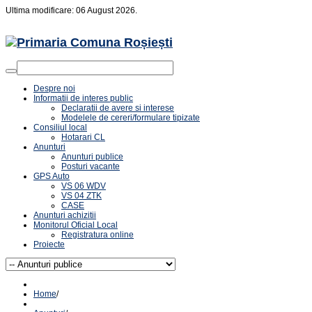
Ultima modificare: 06 August 2026.
Despre noi
Informatii de interes public
Declaratii de avere si interese
Modelele de cereri/formulare tipizate
Consiliul local
Hotarari CL
Anunturi
Anunturi publice
Posturi vacante
GPS Auto
VS 06 WDV
VS 04 ZTK
CASE
Anunturi achizitii
Monitorul Oficial Local
Registratura online
Proiecte
Home
/