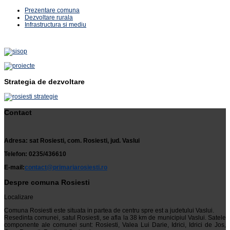
Prezentare comuna
Dezvoltare rurala
Infrastructura si mediu
Strategia de dezvoltare
Contact
Adresa: sat Rosiesti, com. Rosiesti, jud. Vaslui
Telefon: 0235/436610
E-mail:
contact@primariarosiesti.ro
Despre comuna Rosiesti
Localizare
Comuna Rosiesti este situata in partea de centru spre est a judetului Vaslui.
Resedinta comunei, satul Rosiesti, se afla la 38 km de municipiul Vaslui. Satele
componente ale comunei sunt: Rosiesti, Valea Lui Darie, Idrici, Idrici de Jos,