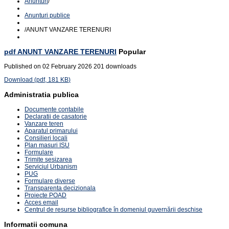
Anunturi
/
Anunturi publice
/
ANUNT VANZARE TERENURI
pdf
ANUNT VANZARE TERENURI
Popular
Published on 02 February 2026
201 downloads
Download
(
pdf,
181 KB
)
Administratia publica
Documente contabile
Declaratii de casatorie
Vanzare teren
Aparatul primarului
Consilieri locali
Plan masuri ISU
Formulare
Trimite sesizarea
Serviciul Urbanism
PUG
Formulare diverse
Transparenta decizionala
Proiecte POAD
Acces email
Centrul de resurse bibliografice în domeniul guvernării deschise
Informatii comuna