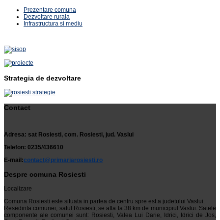
Prezentare comuna
Dezvoltare rurala
Infrastructura si mediu
Strategia de dezvoltare
Contact
Adresa: sat Rosiesti, com. Rosiesti, jud. Vaslui
Telefon: 0235/436610
E-mail:
contact@primariarosiesti.ro
Despre comuna Rosiesti
Localizare
Comuna Rosiesti este situata in partea de centru spre est a judetului Vaslui.
Resedinta comunei, satul Rosiesti, se afla la 38 km de municipiul Vaslui. Satele
componente ale comunei sunt: Rosiesti, Valea Lui Darie, Idrici, Idrici de Jos,