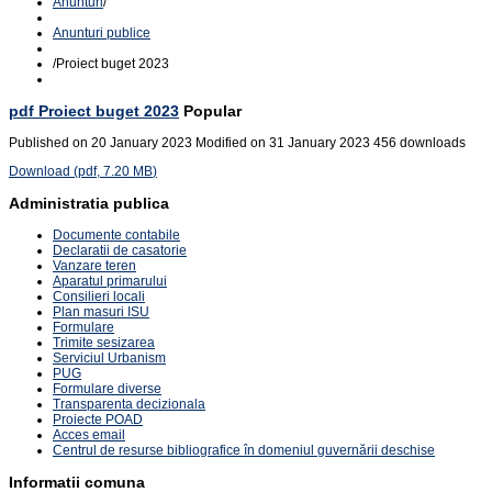
Anunturi
/
Anunturi publice
/
Proiect buget 2023
pdf
Proiect buget 2023
Popular
Published on 20 January 2023
Modified on 31 January 2023
456 downloads
Download
(
pdf,
7.20 MB
)
Administratia publica
Documente contabile
Declaratii de casatorie
Vanzare teren
Aparatul primarului
Consilieri locali
Plan masuri ISU
Formulare
Trimite sesizarea
Serviciul Urbanism
PUG
Formulare diverse
Transparenta decizionala
Proiecte POAD
Acces email
Centrul de resurse bibliografice în domeniul guvernării deschise
Informatii comuna