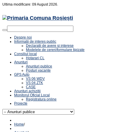
Ultima modificare: 09 August 2026.
Despre noi
Informatii de interes public
Declaratii de avere si interese
Modelele de cereri/formulare tipizate
Consiliul local
Hotarari CL
Anunturi
Anunturi publice
Posturi vacante
GPS Auto
VS 06 WDV
VS 04 ZTK
CASE
Anunturi achizitii
Monitorul Oficial Local
Registratura online
Proiecte
Home
/