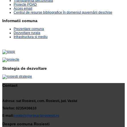
Transparenta decizionala
Proiecte POAD
Acces email
Centrul de resurse bibliografice în domeniul guvernării deschise
Informatii comuna
Prezentare comuna
Dezvoltare rurala
Infrastructura si mediu
Strategia de dezvoltare
Contact
Adresa: sat Rosiesti, com. Rosiesti, jud. Vaslui
Telefon: 0235/436610
E-mail:
contact@primariarosiesti.ro
Despre comuna Rosiesti