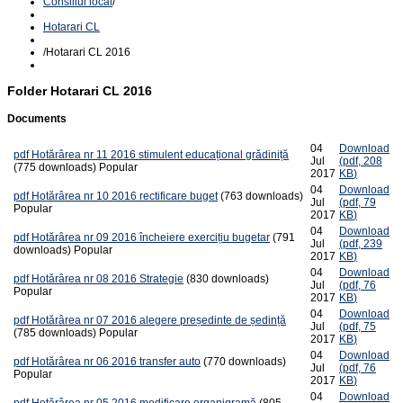
Consiliul local
/
Hotarari CL
/
Hotarari CL 2016
Folder
Hotarari CL 2016
Documents
04
Download
pdf
Hotărârea nr 11 2016 stimulent educațional grădiniță
Jul
(
pdf,
208
(775 downloads)
Popular
2017
KB
)
04
Download
pdf
Hotărârea nr 10 2016 rectificare buget
(763 downloads)
Jul
(
pdf,
79
Popular
2017
KB
)
04
Download
pdf
Hotărârea nr 09 2016 încheiere exercițiu bugetar
(791
Jul
(
pdf,
239
downloads)
Popular
2017
KB
)
04
Download
pdf
Hotărârea nr 08 2016 Strategie
(830 downloads)
Jul
(
pdf,
76
Popular
2017
KB
)
04
Download
pdf
Hotărârea nr 07 2016 alegere președinte de ședință
Jul
(
pdf,
75
(785 downloads)
Popular
2017
KB
)
04
Download
pdf
Hotărârea nr 06 2016 transfer auto
(770 downloads)
Jul
(
pdf,
76
Popular
2017
KB
)
04
Download
pdf
Hotărârea nr 05 2016 modificare organigramă
(805