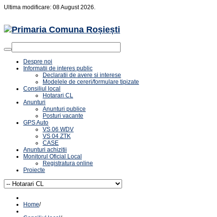
Ultima modificare: 08 August 2026.
Despre noi
Informatii de interes public
Declaratii de avere si interese
Modelele de cereri/formulare tipizate
Consiliul local
Hotarari CL
Anunturi
Anunturi publice
Posturi vacante
GPS Auto
VS 06 WDV
VS 04 ZTK
CASE
Anunturi achizitii
Monitorul Oficial Local
Registratura online
Proiecte
Home
/