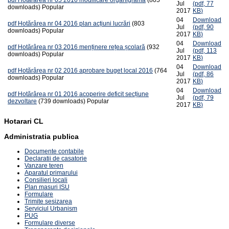
Jul
(
pdf,
77
downloads)
Popular
2017
KB
)
04
Download
pdf
Hotărârea nr 04 2016 plan acțiuni lucrări
(803
Jul
(
pdf,
90
downloads)
Popular
2017
KB
)
04
Download
pdf
Hotărârea nr 03 2016 menținere rețea școlară
(932
Jul
(
pdf,
113
downloads)
Popular
2017
KB
)
04
Download
pdf
Hotărârea nr 02 2016 aprobare buget local 2016
(764
Jul
(
pdf,
86
downloads)
Popular
2017
KB
)
04
Download
pdf
Hotărârea nr 01 2016 acoperire deficit secțiune
Jul
(
pdf,
79
dezvoltare
(739 downloads)
Popular
2017
KB
)
Hotarari CL
Administratia publica
Documente contabile
Declaratii de casatorie
Vanzare teren
Aparatul primarului
Consilieri locali
Plan masuri ISU
Formulare
Trimite sesizarea
Serviciul Urbanism
PUG
Formulare diverse